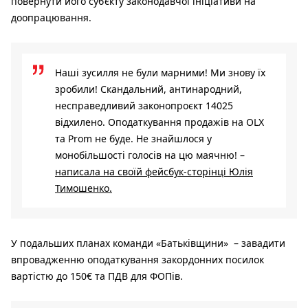
повернути його суб’єкту законодавчої ініціативи на
доопрацювання.
Наші зусилля не були марними! Ми знову їх
зробили! Скандальний, антинародний,
несправедливий законопроєкт 14025
відхилено. Оподаткування продажів на OLX
та Prom не буде. Не знайшлося у
монобільшості голосів на цю маячню! –
написала на своїй фейсбук-сторінці Юлія
Тимошенко.
У подальших планах команди «Батьківщини» – завадити
впровадженню оподаткування закордонних посилок
вартістю до 150€ та ПДВ для ФОПів.