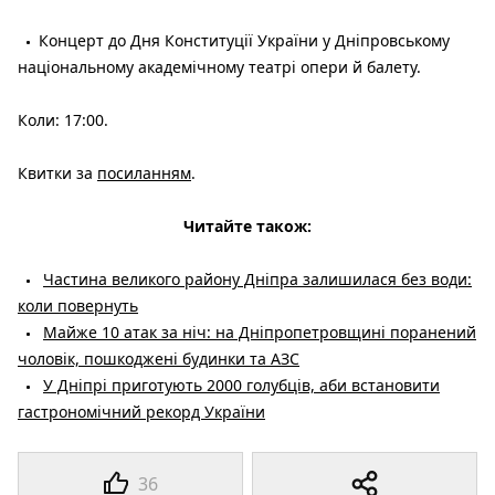
Концерт до Дня Конституції України у Дніпровському
національному академічному театрі опери й балету.
Коли: 17:00.
Квитки за
посиланням
.
Читайте також:
Частина великого району Дніпра залишилася без води:
коли повернуть
Майже 10 атак за ніч: на Дніпропетровщині поранений
чоловік, пошкоджені будинки та АЗС
У Дніпрі приготують 2000 голубців, аби встановити
гастрономічний рекорд України
36