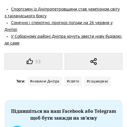
Спортсмен із Дніпропетровщини став чемпіоном світу
з таїландського боксу
Сонячно і спекотно: прогноз погоди на 26 червня у
Дніпрі
У Соборному районі Дніпра хочуть звести нову будівлю:
де саме
53
Теги:
#новини Дніпра
#свято
#соцмережі
Підпишіться на наш Facebook або Telegram
щоб бути завжди на зв’язку