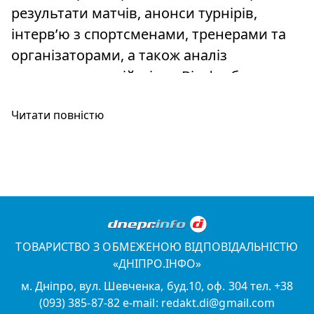
результати матчів, анонси турнірів,
інтерв’ю з спортсменами, тренерами та
організаторами, а також аналіз
спортивних подій міста. Від футболу до
волейболу — ми висвітлюємо всі ключові
Читати повністю
моменти спортивного життя Дніпра.
У фокусі — новини з командних видів
спорту (футбол, баскетбол, волейбол),
індивідуальні змагання, аматорський
спорт, а також важливі досягнення
дніпровських спортсменів на
ТОВАРИСТВО З ОБМЕЖЕНОЮ ВІДПОВІДАЛЬНІСТЮ
всеукраїнських та міжнародних аренах.
«ДНІПРО.ІНФО»
Ми публікуємо матеріали з перевіреними
м. Дніпро, вул. Шевченка, буд.10, оф. 304 тел. +38
фактами та аналітикою, щоб ви могли
(093) 385-87-82 e-mail: redakt.di@gmail.com