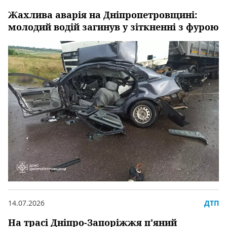
Жахлива аварія на Дніпропетровщині:
молодий водій загинув у зіткненні з фурою
14.07.2026
ДТП
На трасі Дніпро-Запоріжжя п'яний