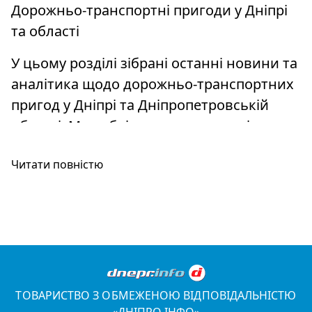
Дорожньо-транспортні пригоди у Дніпрі
та області
У цьому розділі зібрані останні новини та
аналітика щодо дорожньо-транспортних
пригод у Дніпрі та Дніпропетровській
області. Ми публікуємо оперативні
повідомлення про аварії, їхні причини,
Читати повністю
наслідки та поради для водіїв і пішоходів.
У розділі ви знайдете:
Оперативні новини про ДТП у Дніпрі
та області;
Статистику аварійності та аналіз
ТОВАРИСТВО З ОБМЕЖЕНОЮ ВІДПОВІДАЛЬНІСТЮ
причин ДТП;