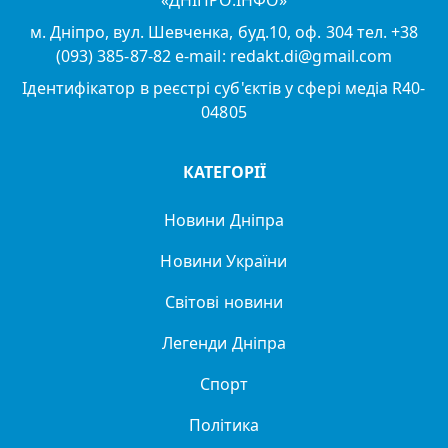
«ДНІПРО.ІНФО»
м. Дніпро, вул. Шевченка, буд.10, оф. 304 тел. +38
Поради з безпеки для водіїв та
(093) 385-87-82 e-mail: redakt.di@gmail.com
пішоходів;
Ідентифікатор в реєстрі суб'єктів у сфері медіа R40-
Інформацію про дорожні роботи та
04805
обмеження руху;
КАТЕГОРІЇ
Рекомендації щодо дій у разі аварії.
Новини Дніпра
Dnepr.info прагне забезпечити жителів
Новини України
міста та області актуальною та
достовірною інформацією щодо
Світові новини
дорожньої ситуації. Слідкуйте за
Легенди Дніпра
оновленнями та будьте обережні на
дорогах.
Спорт
Політика