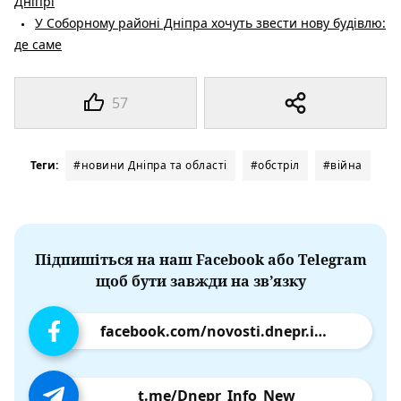
Дніпрі
У Соборному районі Дніпра хочуть звести нову будівлю:
де саме
57
Теги:
#новини Дніпра та області
#обстріл
#війна
Підпишіться на наш Facebook або Telegram
щоб бути завжди на зв’язку
facebook.com/novosti.dnepr.info
t.me/Dnepr_Info_New