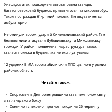
Унаслідок атак пошкоджені автозаправна станція,
багатоповерховий будинок, приватні оселі та мікроавтобус.
Також постраждав 61-річний чоловік. Він лікуватиметься
амбулаторно.
Не оминули ворожі удари й Синельниківський район. Там
безпілотники атакували Дубовиківську та Миколаївську
громади. У районі понівечена інфраструктура, також
сталася пожежа в будівлі, яка не експлуатувалася.
12 ударних БпЛА ворога збили сили ППО цієї ночі у різних
районах області.
Читайте також:
Спортсмен із Дніпропетровщини став чемпіоном світу
з таїландського боксу
Сонячно і спекотно: прогноз погоди на 26 червня у