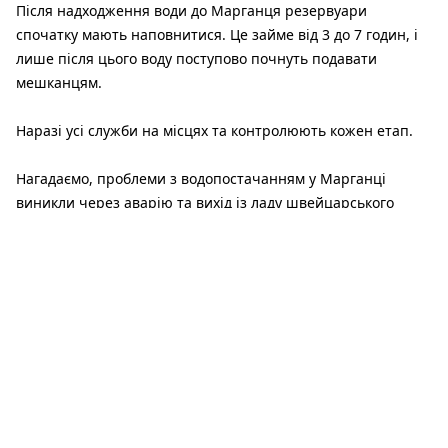
Після надходження води до Марганця резервуари
спочатку мають наповнитися. Це займе від 3 до 7 годин, і
лише після цього воду поступово почнуть подавати
мешканцям.
Наразі ​усі служби на місцях та контролюють кожен етап.
Нагадаємо, проблеми з водопостачанням у Марганці
виникли через аварію та вихід із ладу швейцарського
насосного агрегату на магістральному водогоні. Це сталося
внаслідок перепаду напруги в електромережі через ворожі
обстріли сусідньої Запорізької області, де розташована
водозабірна споруда.
Читайте також: