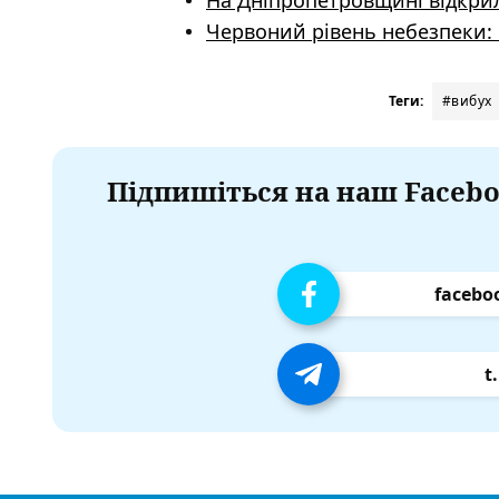
На Дніпропетровщині відкрил
Червоний рівень небезпеки: 
Теги:
#вибух
Підпишіться на наш Facebo
facebo
t