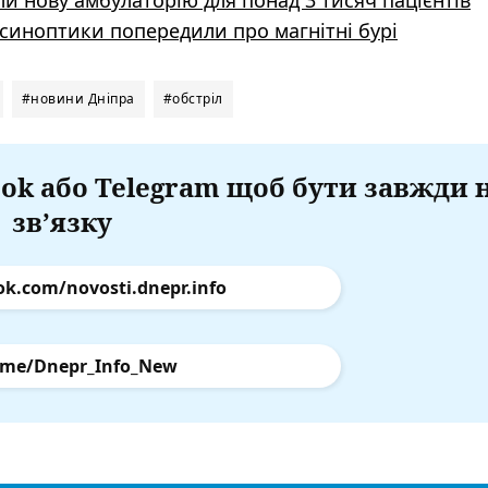
и нову амбулаторію для понад 3 тисяч пацієнтів
синоптики попередили про магнітні бурі
#новини Дніпра
#обстріл
ok або Telegram щоб бути завжди 
зв’язку
ok.com/novosti.dnepr.info
.me/Dnepr_Info_New