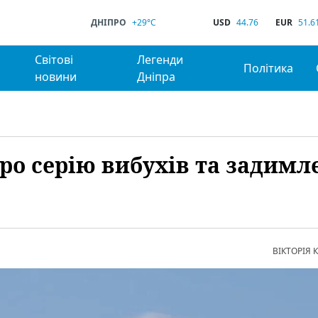
ДНІПРО
+29°C
USD
44.76
EUR
51.6
Світові
Легенди
Політика
новини
Дніпра
ро серію вибухів та задимл
ВІКТОРІЯ