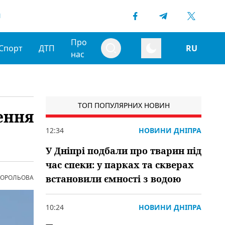
1
Про
Спорт
ДТП
RU
нас
ТОП ПОПУЛЯРНИХ НОВИН
ення
12:34
НОВИНИ ДНІПРА
У Дніпрі подбали про тварин під
час спеки: у парках та скверах
встановили ємності з водою
 КОРОЛЬОВА
10:24
НОВИНИ ДНІПРА