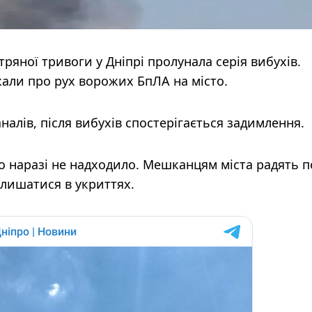
ітряної тривоги у Дніпрі пролунала серія вибухів.
али про рух ворожих БпЛА на місто.
алів, після вибухів спостерігається задимлення.
о наразі не надходило. Мешканцям міста радять 
алишатися в укриттях.