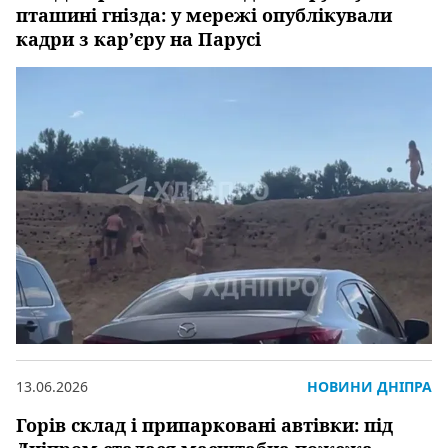
пташині гнізда: у мережі опублікували
кадри з кар’єру на Парусі
13.06.2026
НОВИНИ ДНІПРА
Горів склад і припарковані автівки: під