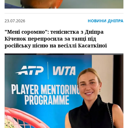
23.07.2026
НОВИНИ ДНІПРА
"Мені соромно": тенісистка з Дніпра
Кіченок перепросила за танці під
російську пісню на весіллі Касаткіної