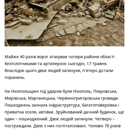
Майже 40 разів ворог атакував чотири райони області
безпілотниками та артилерією сьогодні, 17 травня.
Внаслідок цього двоє людей загинули, п'ятеро дістали
поранень.
На Нікопольщині під ударом були Нікополь, Покровська,
Мирівська, Марганецька, Червоногригорівська громади.
Пошкоджень зазнала інфраструктура, багатоповерхівка і
приватна оселя, автівки. Зруйнований дачний будинок, ще
один – пошкоджений. Двоє людей загинули. Четверо –
постраждали. Двоє з них госпіталізовані. Чоловік 78 років