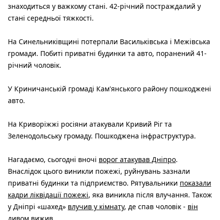
знаходиться у важкому стані. 42-річний постраждалий у
стані середньої тяжкості.
На Синельниківщині потерпали Васильківська і Межівська
громади. Побиті приватні будинки та авто, поранений 41-
річний чоловік.
У Криничанській громаді Кам'янського району пошкоджені
авто.
На Криворіжжі росіяни атакували Кривий Ріг та
Зеленодольську громаду. Пошкоджена інфраструктура.
Нагадаємо, сьогодні вночі
ворог атакував Дніпро
.
Внаслідок цього виникли пожежі, руйнувань зазнали
приватні будинки та підприємство. Рятувальники
показали
кадри ліквідації пожежі
, яка виникла після влучання. Також
у Дніпрі «шахед»
влучив у кімнату
, де спав чоловік -
він
дивом вижив
.