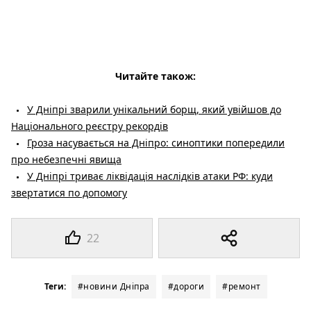
Читайте також:
У Дніпрі зварили унікальний борщ, який увійшов до
Національного реєстру рекордів
Гроза насувається на Дніпро: синоптики попередили
про небезпечні явища
У Дніпрі триває ліквідація наслідків атаки РФ: куди
звертатися по допомогу
22
Теги:
#новини Дніпра
#дороги
#ремонт