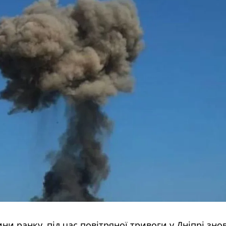
дини ранку, під час повітряної тривоги у Дніпрі зно