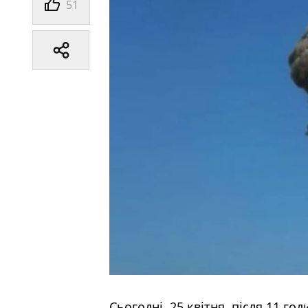
51
Сьогодні, 25 квітня, після 11 го