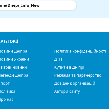
.me/Dnepr_Info_New
КАТЕГОРІЇ
Новини Дніпра
Політика конфіденційності
Новини України
ДТП
Світові новини
Купити в Дніпрі
Легенди Дніпра
Реклама та партнерство
Спорт
Довідник організацій
Політика
Автори сайту
Про нас