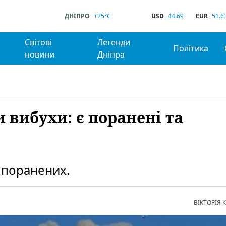
ДНІПРО
+25°C
USD
44.69
EUR
51.6
Світові
Легенди
Політика
новини
Дніпра
 вибухи: є поранені та
о поранених.
ВІКТОРІЯ