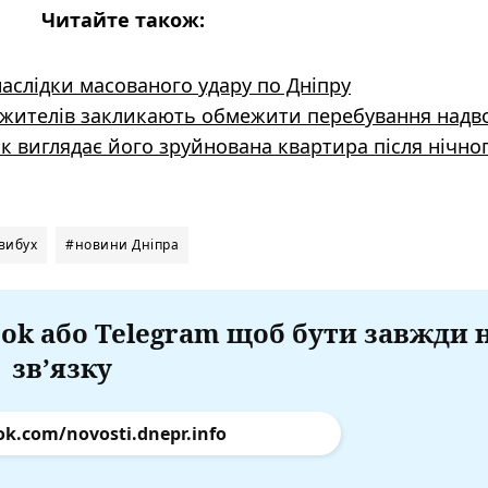
Читайте також:
наслідки масованого удару по Дніпру
: жителів закликають обмежити перебування надв
як виглядає його зруйнована квартира після нічно
вибух
#новини Дніпра
ok або Telegram щоб бути завжди 
зв’язку
ok.com/novosti.dnepr.info