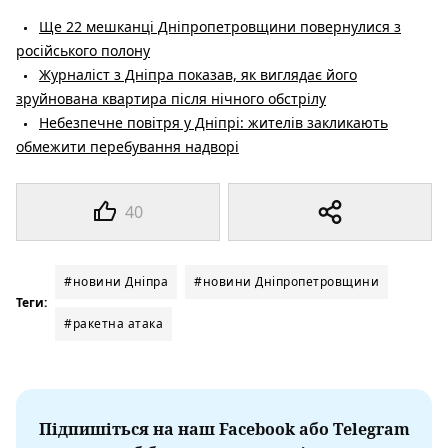
Ще 22 мешканці Дніпропетровщини повернулися з
російського полону
Журналіст з Дніпра показав, як виглядає його
зруйнована квартира після нічного обстрілу
Небезпечне повітря у Дніпрі: жителів закликають
обмежити перебування надворі
40
#новини Дніпра
#новини Дніпропетровщини
Теги:
#ракетна атака
Підпишіться на наш Facebook або Telegram