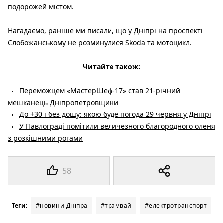
подорожей містом.
Нагадаємо, раніше ми
писали
, що у Дніпрі на проспекті
Слобожанському не розминулися Skoda та мотоцикл.
Читайте також:
Переможцем «МастерШеф-17» став 21-річний
мешканець Дніпропетровщини
До +30 і без дощу: якою буде погода 29 червня у Дніпрі
У Павлограді помітили величезного благородного оленя
з розкішними рогами
58
Теги:
#новини Дніпра
#трамвай
#електротранспорт