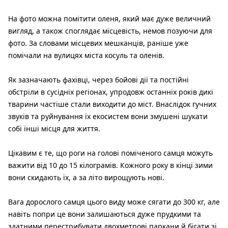
На фото можна помітити оленя, який має дуже величний
вигляд, а також споглядає місцевість, немов позуючи для
фото. За словами місцевих мешканців, раніше уже
помічали на вулицях міста косуль та оленів.
Як зазначають фахівці, через бойові дії та постійні
обстріли в сусідніх регіонах, упродовж останніх років дикі
тварини частіше стали виходити до міст. Внаслідок гучних
звуків та руйнування їх екосистем вони змушені шукати
собі інші місця для життя.
Цікавим є те, що роги на голові поміченого самця можуть
важити від 10 до 15 кілограмів. Кожного року в кінці зими
вони скидають їх, а за літо вирощують нові.
Вага дорослого самця цього виду може сягати до 300 кг, але
навіть попри це вони залишаються дуже прудкими та
здатними перестрибувати двохметрові паркани й бігати зі