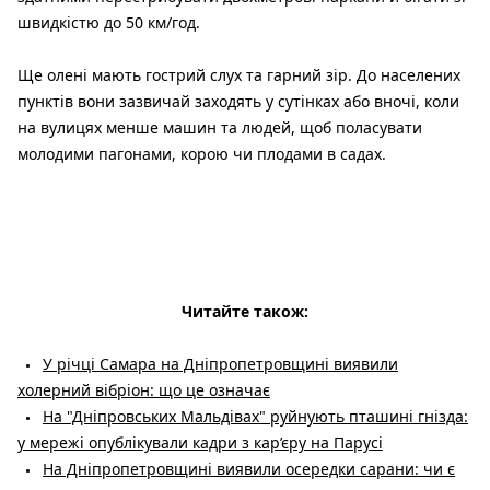
швидкістю до 50 км/год.
Ще олені мають гострий слух та гарний зір. До населених
пунктів вони зазвичай заходять у сутінках або вночі, коли
на вулицях менше машин та людей, щоб поласувати
молодими пагонами, корою чи плодами в садах.
Читайте також:
У річці Самара на Дніпропетровщині виявили
холерний вібріон: що це означає
На "Дніпровських Мальдівах" руйнують пташині гнізда:
у мережі опублікували кадри з кар’єру на Парусі
На Дніпропетровщині виявили осередки сарани: чи є