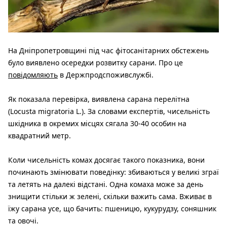
На Дніпропетровщині під час фітосанітарних обстежень
було виявлено осередки розвитку сарани. Про це
повідомляють
в Держпродспоживслужбі.
Як показала перевірка, виявлена сарана перелітна
(Locusta migratoria L.). За словами експертів, чисельність
шкідника в окремих місцях сягала 30-40 особин на
квадратний метр.
Коли чисельність комах досягає такого показника, вони
починають змінювати поведінку: збиваються у великі зграї
та летять на далекі відстані. Одна комаха може за день
знищити стільки ж зелені, скільки важить сама. Вживає в
їжу сарана усе, що бачить: пшеницю, кукурудзу, соняшник
та овочі.