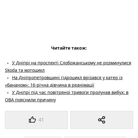
Читайте також:
У Дніпрі на проспекті Слобожанському не розминулися
Skoda та мотоцикл
На Дніпропетровщині гідроцикл врізався у катер із
«бананом»: 16-річна дівчина в реанімації
У Дніпрі під час повітряної тривоги пролунав вибух: в
ОВА пояснили причину
41