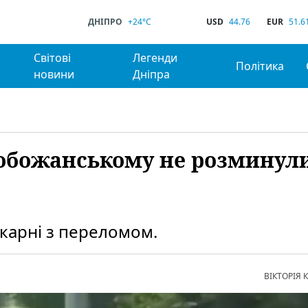
ДНІПРО
+24°C
USD
44.76
EUR
51.6
Світові
Легенди
Політика
новини
Дніпра
Слобожанському не розминул
ікарні з переломом.
ВІКТОРІЯ