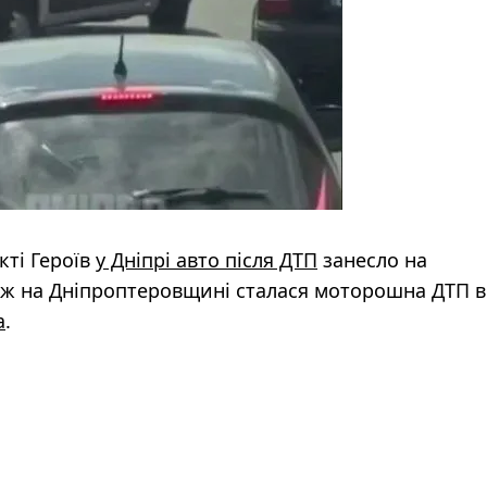
кті Героїв
у Дніпрі авто після ДТП
занесло на
ож на Дніпроптеровщині сталася моторошна ДТП в
а
.