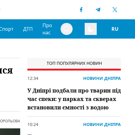
1
Про
Спорт
ДТП
RU
нас
ТОП ПОПУЛЯРНИХ НОВИН
ися
12:34
НОВИНИ ДНІПРА
У Дніпрі подбали про тварин під
час спеки: у парках та скверах
встановили ємності з водою
 КОРОЛЬОВА
10:24
НОВИНИ ДНІПРА