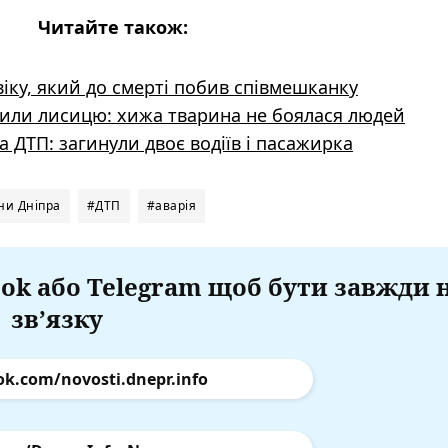
Читайте також:
віку, який до смерті побив співмешканку
тили лисицю: хижа тварина не боялася людей
 ДТП: загинули двоє водіїв і пасажирка
ни Дніпра
#ДТП
#аварія
ok або Telegram щоб бути завжди 
зв’язку
ok.com/novosti.dnepr.info