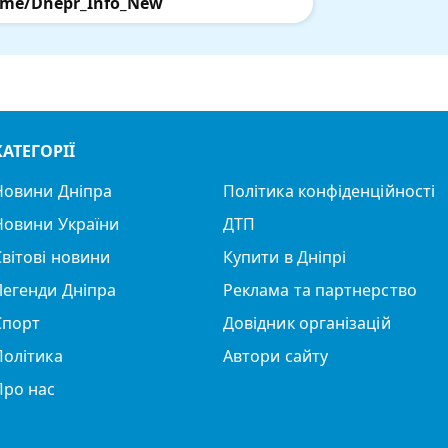
.me/Dnepr_Info_New
КАТЕГОРІЇ
Новини Дніпра
Політика конфіденційності
Новини України
ДТП
Світові новини
Купити в Дніпрі
Легенди Дніпра
Реклама та партнерство
Спорт
Довідник організацій
Політика
Автори сайту
Про нас