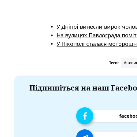
У Дніпрі винесли вирок чоло
На вулицях Павлограда помі
У Нікополі сталася моторошна
Теги:
#нови
Підпишіться на наш Facebo
facebo