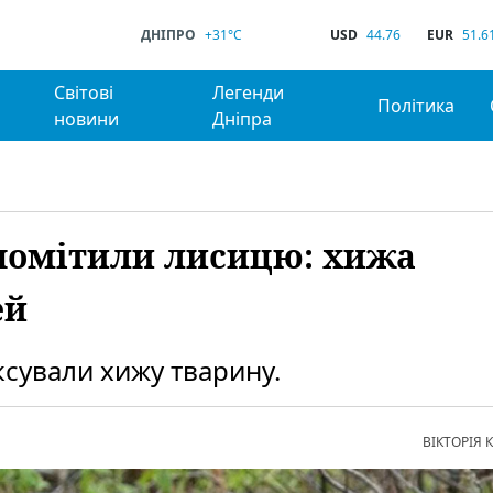
ДНІПРО
+31°C
USD
44.76
EUR
51.6
Світові
Легенди
Політика
новини
Дніпра
помітили лисицю: хижа
ей
ксували хижу тварину.
ВІКТОРІЯ