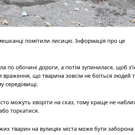
 мешканці помітили лисицю. Інформація про це
ла по обочині дороги, а потім зупинилася, щоб з’ї
я враження, що тварина зовсім не боїться людей 
му середовищі.
асто можуть хворіти на сказ, тому краще не набл
або торкатися.
их тварин на вулицях міста може бути заборона