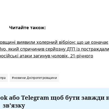
Читайте також:
ровщині виявили холерний вібріон: що це означає
olvo, який спричинив серйозну ДТП із постраждал
сійські атаки загинув чоловік, 21-річного
іпра
#новини Дніпропетровщини
ok або Telegram щоб бути завжди 
зв’язку