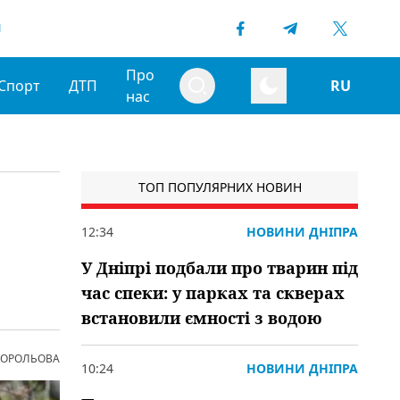
1
Про
Спорт
ДТП
RU
нас
ТОП ПОПУЛЯРНИХ НОВИН
12:34
НОВИНИ ДНІПРА
У Дніпрі подбали про тварин під
час спеки: у парках та скверах
встановили ємності з водою
 КОРОЛЬОВА
10:24
НОВИНИ ДНІПРА