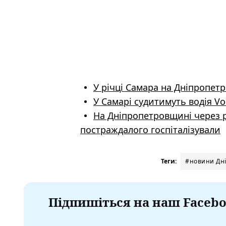
У річці Самара на Дніпропет
У Самарі судитимуть водія V
На Дніпропетровщині через ро
постраждалого госпіталізували
Теги:
#новини Дн
Підпишіться на наш Facebo