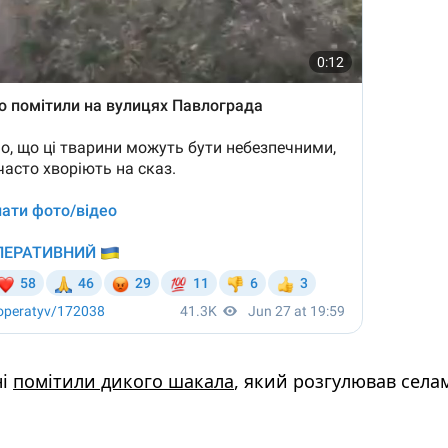
ні
помітили дикого шакала
, який розгулював села