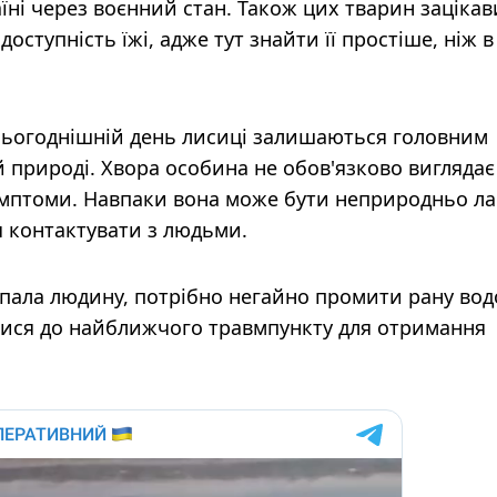
аїні через воєнний стан. Також цих тварин заціка
оступність їжі, адже тут знайти її простіше, ніж в
 сьогоднішній день лисиці залишаються головним
й природі. Хвора особина не обов'язково виглядає
симптоми. Навпаки вона може бути неприродньо л
я контактувати з людьми.
пала людину, потрібно негайно промити рану вод
ися до найближчого травмпункту для отримання