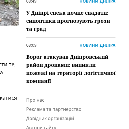
08:49
НОВИНИ ДНІПРА
У Дніпрі спека почне спадати:
синоптики прогнозують грози
та град
08:09
НОВИНИ ДНІПРА
Ворог атакував Дніпровський
сти те,
район дронами: виникли
та
пожежі на території логістичної
компанії
ижатися
Про нас
Реклама та партнерство
Довідник організацій
Автори сайту