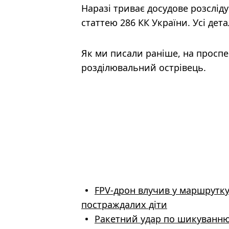
Наразі триває досудове розслід
статтею 286 КК України. Усі дета
Як ми писали раніше, на проспе
розділювальний острівець.
FPV-дрон влучив у маршрутку 
постраждалих діти
Ракетний удар по шикуванню