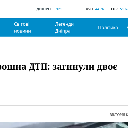
ДНІПРО
+26°C
USD
44.76
EUR
51.6
Світові
Легенди
Політика
новини
Дніпра
рошна ДТП: загинули двоє
ВІКТОРІЯ