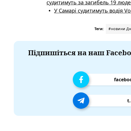
судитимуть за загибель 19 люд
У Самарі судитимуть водія V
Теги:
#новини Дні
Підпишіться на наш Facebo
facebo
t