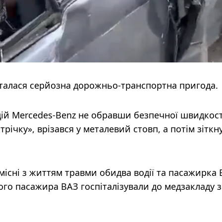
і сталася серйозна дорожньо-транспортна пригода.
одій Mercedes-Benz не обравши безпечної швидкост
трічку», врізався у металевий стовп, а потім зіткн
місні з життям травми обидва водії та пасажирка 
ого пасажира ВАЗ госпіталізували до медзакладу з