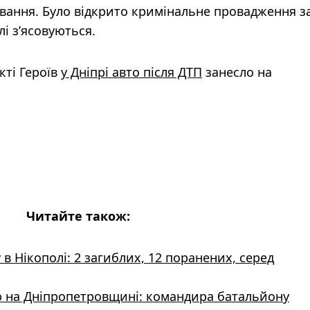
ування. Було відкрито кримінальне провадження з
лі з’ясовуються.
кті Героїв
у Дніпрі авто після ДТП
занесло на
Читайте також:
в Нікополі: 2 загиблих, 12 поранених, серед
 на Дніпропетровщині: командира батальйону