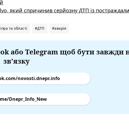
ей
olvo, який спричинив серйозну ДТП із постраждал
пра та області
#ДТП
#аварія
ok або Telegram щоб бути завжди 
зв’язку
ok.com/novosti.dnepr.info
.me/Dnepr_Info_New