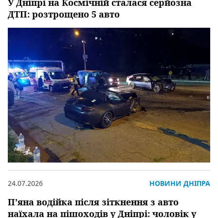
У Дніпрі на Космічній сталася серйозна
ДТП: розтрощено 5 авто
24.07.2026
НОВИНИ ДНІПРА
П’яна водійка після зіткнення з авто
наїхала на пішоходів у Дніпрі: чоловік у