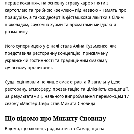
перше кохання», на основну страву каре ягняти з
картоплею та грибною «землею» під назвою «Пам’ять про
пращурів», а також десерт із фісташкової лакітки з білим
шоколадом, соусом із хурми та ароматами мигдалю й
розмарину.
Його суперницею у фіналі стала Аліна Кузьменко, яка
представила ресторанну концепцію, присвячену
українській гостинності та традиційним смакам у
сучасному прочитанні.
Судді оцінювали не лише смак страв, а й загальну ідею
ресторану, атмосферу, презентацію та цілісність концепції.
За результатами фінального випробування переможцем 17
сезону «МастерШеф» став Микита Сновида.
Що відомо про Микиту Сновиду
Відомо, що хлопець родом з міста Самар, що на