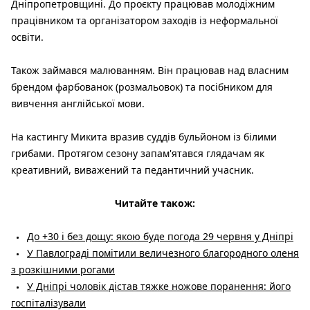
Дніпропетровщині. До проєкту працював молодіжним
працівником та організатором заходів із неформальної
освіти.
Також займався малюванням. Він працював над власним
брендом фарбованок (розмальовок) та посібником для
вивчення англійської мови.
На кастингу Микита вразив суддів бульйоном із білими
грибами. Протягом сезону запам'ятався глядачам як
креативний, виважений та педантичний учасник.
Читайте також:
До +30 і без дощу: якою буде погода 29 червня у Дніпрі
У Павлограді помітили величезного благородного оленя
з розкішними рогами
У Дніпрі чоловік дістав тяжке ножове поранення: його
госпіталізували