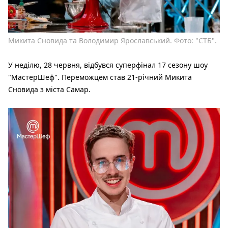
Микита Сновида та Володимир Ярославський. Фото: "СТБ".
У неділю, 28 червня, відбувся суперфінал 17 сезону шоу
"МастерШеф". Переможцем став 21-річний Микита
Сновида з міста Самар.