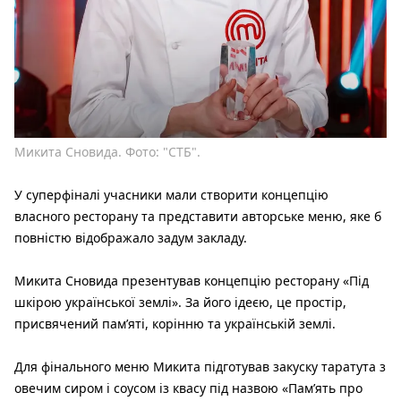
Микита Сновида. Фото: "СТБ".
У суперфіналі учасники
мали створити концепцію
власного ресторану та представити авторське меню, яке б
повністю відображало задум закладу.
Микита Сновида презентував концепцію ресторану «Під
шкірою української землі». За його ідеєю, це простір,
присвячений пам’яті, корінню та українській землі.
Для фінального меню Микита підготував закуску таратута з
овечим сиром і соусом із квасу під назвою «Пам’ять про