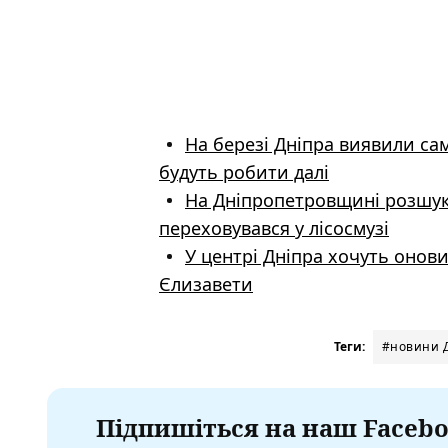
На березі Дніпра виявили с
будуть робити далі
На Дніпропетровщині розшука
переховувався у лісосмузі
У центрі Дніпра хочуть онов
Єлизавети
Теги:
#новини 
Підпишіться на наш Facebo