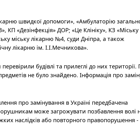
ікарню швидкої допомоги», «Амбулаторію загальн
, КП «Дезінфекція» ДОР; «Це Клініку», КЗ «Міську
ьку міську лікарню №4, суди Дніпра, а також
чну лікарню ім. І.І.Мечникова».
перевірили будівлі та прилеглі до них території. 
редметів не було знайдено. Інформація про замі
лення про замінування в Україні передбачена
 Порушникам може загрожувати позбавлення волі 
 тяжких наслідків або повторного правопорушення -