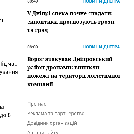
08:49
НОВИНИ ДНІПРА
У Дніпрі спека почне спадати:
ої
синоптики прогнозують грози
та град
08:09
НОВИНИ ДНІПРА
Ворог атакував Дніпровський
Під час
район дронами: виникли
нування
пожежі на території логістичної
компанії
Про нас
на
Реклама та партнерство
 до 8
Довідник організацій
Автори сайту