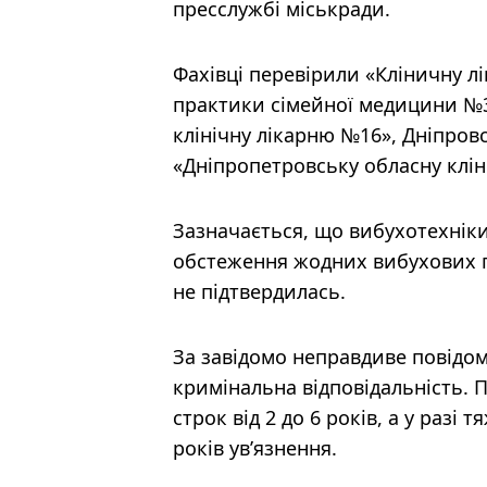
пресслужбі міськради.
Фахівці перевірили «Кліничну л
практики сімейної медицини №3»
клінічну лікарню №16», Дніпровс
«Дніпропетровську обласну кліні
Зазначається, що вибухотехніки 
обстеження жодних вибухових п
не підтвердилась.
За завідомо неправдиве повідом
кримінальна відповідальність.
строк від 2 до 6 років, а у разі
років ув’язнення.