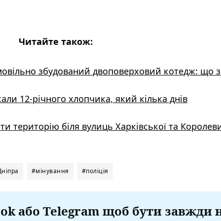
Читайте також:
амовільно збудований двоповерховий котедж: що 
ли 12-річного хлопчика, який кілька днів
ити територію біля вулиць Харківської та Королев
Дніпра
#мінування
#поліція
ok або Telegram щоб бути завжди 