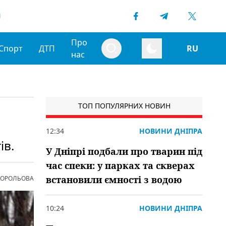
1
Про
Спорт
ДТП
RU
нас
ТОП ПОПУЛЯРНИХ НОВИН
12:34
НОВИНИ ДНІПРА
ів.
У Дніпрі подбали про тварин під
час спеки: у парках та скверах
встановили ємності з водою
 КОРОЛЬОВА
10:24
НОВИНИ ДНІПРА