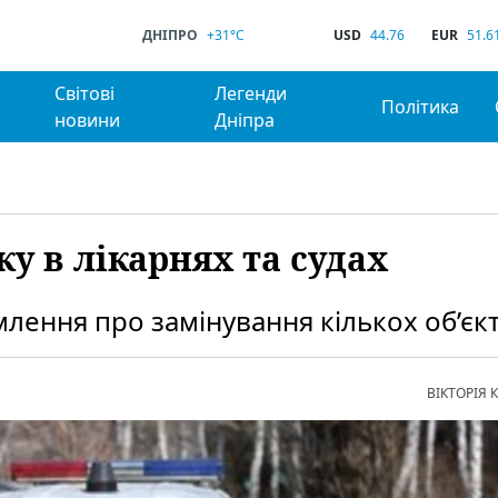
ДНІПРО
+31°C
USD
44.76
EUR
51.6
Світові
Легенди
Політика
новини
Дніпра
у в лікарнях та судах
млення про замінування кількох об’єкт
ВІКТОРІЯ