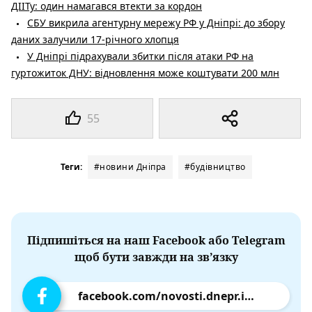
ДІІТу: один намагався втекти за кордон
СБУ викрила агентурну мережу РФ у Дніпрі: до збору
даних залучили 17-річного хлопця
У Дніпрі підрахували збитки після атаки РФ на
гуртожиток ДНУ: відновлення може коштувати 200 млн
55
Теги:
#новини Дніпра
#будівництво
Підпишіться на наш Facebook або Telegram
щоб бути завжди на зв’язку
facebook.com/novosti.dnepr.info