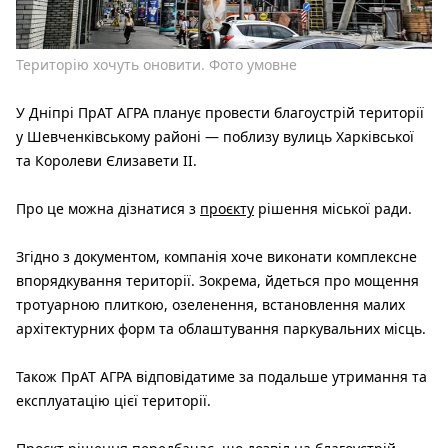
Територію хочуть оновити. Фото умовне
У Дніпрі ПрАТ АГРА планує провести благоустрій території
у Шевченківському районі — поблизу вулиць Харківської
та Королеви Єлизавети ІІ.
Про це можна дізнатися з
проєкту
рішення міської ради.
Згідно з документом, компанія хоче виконати комплексне
впорядкування території. Зокрема, йдеться про мощення
тротуарною плиткою, озеленення, встановлення малих
архітектурних форм та облаштування паркувальних місць.
Також ПрАТ АГРА відповідатиме за подальше утримання та
експлуатацію цієї території.