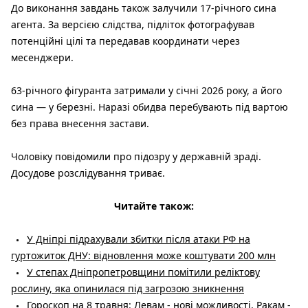
До виконання завдань також залучили 17-річного сина
агента. За версією слідства, підліток фотографував
потенційні цілі та передавав координати через
месенджери.
63-річного фігуранта затримали у січні 2026 року, а його
сина — у березні. Наразі обидва перебувають під вартою
без права внесення застави.
Чоловіку повідомили про підозру у державній зраді.
Досудове розслідування триває.
Читайте також:
У Дніпрі підрахували збитки після атаки РФ на
гуртожиток ДНУ: відновлення може коштувати 200 млн
У степах Дніпропетровщини помітили реліктову
рослину, яка опинилася під загрозою зникнення
Гороскоп на 8 травня: Левам - нові можливості, Ракам -