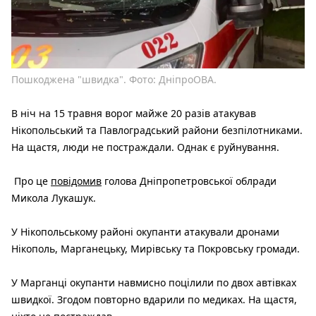
Пошкоджена "швидка". Фото: ДніпроОВА.
В ніч на 15 травня ворог майже 20 разів атакував
Нікопольський та Павлоградський райони безпілотниками.
На щастя, люди не постраждали. Однак є руйнування.
Про це
повідомив
голова Дніпропетровської облради
Микола Лукашук.
У Нікопольському районі окупанти атакували дронами
Нікополь, Марганецьку, Мирівську та Покровську громади.
У Марганці окупанти навмисно поцілили по двох автівках
швидкої. Згодом повторно вдарили по медиках. На щастя,