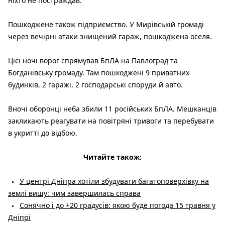
ніхто не постраждав.
Пошкоджене також підприємство. У Мирівській громаді
через вечірні атаки знищений гараж, пошкоджена оселя.
Цієї ночі ворог спрямував БпЛА на Павлоград та
Богданівську громаду. Там пошкоджені 9 приватних
будинків, 2 гаражі, 2 господарські споруди й авто.
Вночі оборонці неба збили 11 російських БпЛА. Мешканців
закликають реагувати на повітряні тривоги та перебувати
в укритті до відбою.
Читайте також:
У центрі Дніпра хотіли збудувати багатоповерхівку на
землі вишу: чим завершилась справа
Сонячно і до +20 градусів: якою буде погода 15 травня у
Дніпрі