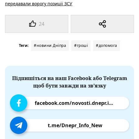
передавали ворогу позиції ЗСУ
24
Теги:
#новини Дніпра
#гроші
#допомога
Підпишіться на наш Facebook або Telegram
щоб бути завжди на зв’язку
facebook.com/novosti.dnepr.info
t.me/Dnepr_Info_New