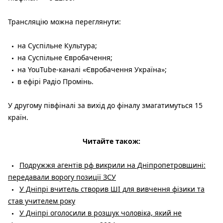
Трансляцію можна переглянути:
на Суспільне Культура⁠;
на Суспільне Євробачення⁠;
на YouTube-каналі «Євробачення Україна»⁠;
в ефірі Радіо Промінь.
У другому півфіналі за вихід до фіналу змагатимуться 15
країн.
Читайте також:
Подружжя агентів рф викрили на Дніпропетровщині:
передавали ворогу позиції ЗСУ
У Дніпрі вчитель створив ШІ для вивчення фізики та
став учителем року
У Дніпрі оголосили в розшук чоловіка, який не