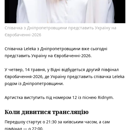
Співачка з Дніпропетровщини представить Україну на
Євробаченні-2026
Співачка Leleka з Дніпропетровщини вже сьогодні
представить Україну на Євробаченні-2026.
У четвер, 14 травня, у Відні відбудеться другий півфінал
Євробачення-2026, де Україну представить співачка Leleka
родом із Дніпропетровщини.
Артистка виступить під номером 12 із піснею Ridnym.
Коли дивитися трансляцію
Передшоу стартує о 21:30 за київським часом, а сам
півфінал — о 22:00.