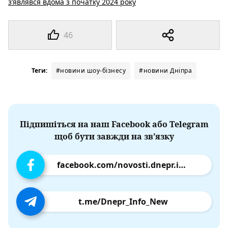
з’являвся вдома з початку 2024 року
46
Теги:
#новини шоу-бізнесу
#новини Дніпра
Підпишіться на наш Facebook або Telegram
щоб бути завжди на зв’язку
facebook.com/novosti.dnepr.info
t.me/Dnepr_Info_New