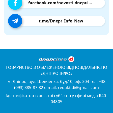
facebook.com/novosti.dnepr.info
t.me/Dnepr_Info_New
ТОВАРИСТВО З ОБМЕЖЕНОЮ ВІДПОВІДАЛЬНІСТЮ
«ДНІПРО.ІНФО»
м. Дніпро, вул. Шевченка, буд.10, оф. 304 тел. +38
(093) 385-87-82 e-mail: redakt.di@gmail.com
Ідентифікатор в реєстрі суб'єктів у сфері медіа R40-
04805