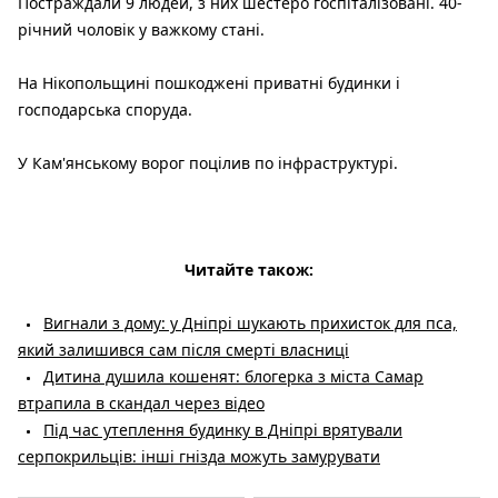
Постраждали 9 людей, з них шестеро госпіталізовані. 40-
річний чоловік у важкому стані.
На Нікопольщині пошкоджені приватні будинки і
господарська споруда.
У Кам'янському ворог поцілив по інфраструктурі.
Читайте також:
Вигнали з дому: у Дніпрі шукають прихисток для пса,
який залишився сам після смерті власниці
Дитина душила кошенят: блогерка з міста Самар
втрапила в скандал через відео
Під час утеплення будинку в Дніпрі врятували
серпокрильців: інші гнізда можуть замурувати