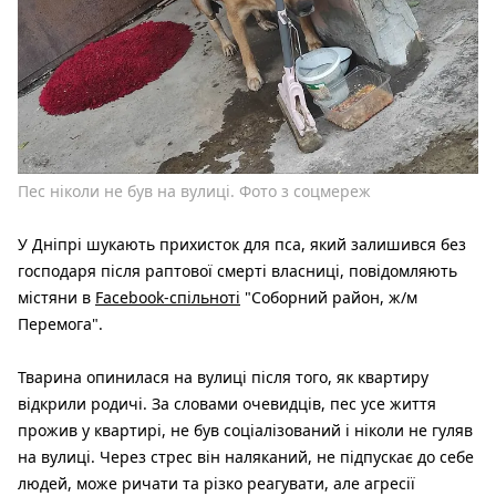
Пес ніколи не був на вулиці. Фото з соцмереж
У Дніпрі шукають прихисток для пса, який залишився без
господаря після раптової смерті власниці, повідомляють
містяни в
Facebook-спільноті
"Соборний район, ж/м
Перемога".
Тварина опинилася на вулиці після того, як квартиру
відкрили родичі. За словами очевидців, пес усе життя
прожив у квартирі, не був соціалізований і ніколи не гуляв
на вулиці. Через стрес він наляканий, не підпускає до себе
людей, може ричати та різко реагувати, але агресії