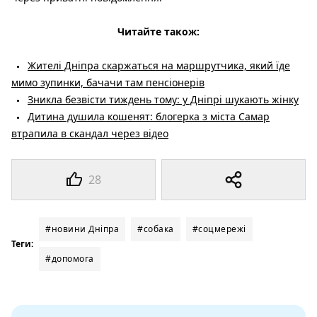
Читайте також:
Жителі Дніпра скаржаться на маршрутчика, який їде
мимо зупинки, бачачи там пенсіонерів
Зникла безвісти тиждень тому: у Дніпрі шукають жінку
Дитина душила кошенят: блогерка з міста Самар
втрапила в скандал через відео
28
#новини Дніпра
#собака
#соцмережі
Теги:
#допомога