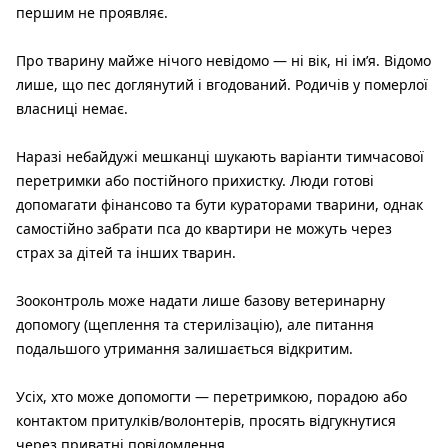
першим не проявляє.
Про тварину майже нічого невідомо — ні вік, ні ім’я. Відомо
лише, що пес доглянутий і вгодований. Родичів у померлої
власниці немає.
Наразі небайдужі мешканці шукають варіанти тимчасової
перетримки або постійного прихистку. Люди готові
допомагати фінансово та бути кураторами тварини, однак
самостійно забрати пса до квартири не можуть через
страх за дітей та інших тварин.
Зооконтроль може надати лише базову ветеринарну
допомогу (щеплення та стерилізацію), але питання
подальшого утримання залишається відкритим.
Усіх, хто може допомогти — перетримкою, порадою або
контактом притулків/волонтерів, просять відгукнутися
через приватні повідомлення.