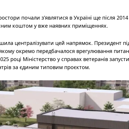
остори почали з’являтися в Україні ще після 2014
асним коштом у вже наявних приміщеннях.
ішила централізувати цей напрямок. Президент пі
у якому окремо передбачалося врегулювання пита
025 році Міністерство у справах ветеранів запуст
нтрів за єдиним типовим проєктом.