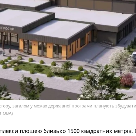
остору, загалом у межах державної програми планують збудуват
а ОВА)
плекси площею близько 1500 квадратних метрів.