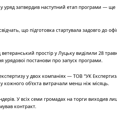
у уряд затвердив наступний етап програми — ще 
відчать, що підготовка стартувала задовго до офі
д ветеранський простір у Луцьку виділили 28 трав
ня урядової постанови про запуск програми.
кспертизу у двох компаніях — ТОВ "УК Експертиз
ку кожного об’єкта витрачали менш ніж місяць.
тендерів. У всіх семи громадах на торги виходив л
мував контракт.