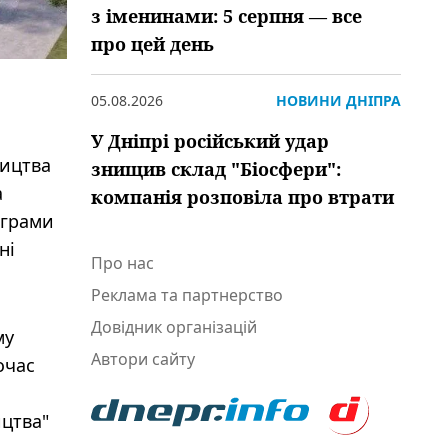
з іменинами: 5 серпня — все
про цей день
05.08.2026
НОВИНИ ДНІПРА
У Дніпрі російський удар
ництва
знищив склад "Біосфери":
а
компанія розповіла про втрати
ограми
ні
Про нас
Реклама та партнерство
Довідник організацій
му
Автори сайту
очас
цтва"