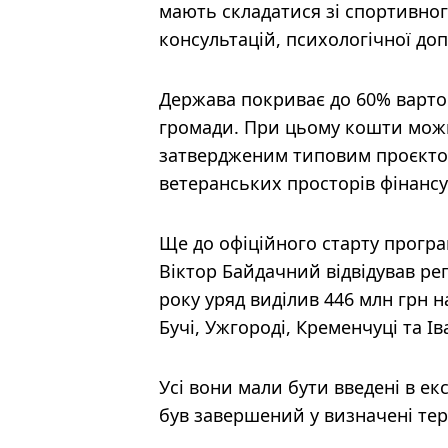
мають складатися зі спортивног
консультацій, психологічної до
Держава покриває до 60% вартос
громади. При цьому кошти можн
затвердженим типовим проєкто
ветеранських просторів фінанс
Ще до офіційного старту програ
Віктор Байдачний відвідував ре
року уряд виділив 446 млн грн н
Бучі, Ужгороді, Кременчуці та І
Усі вони мали бути введені в ек
був завершений у визначені терм