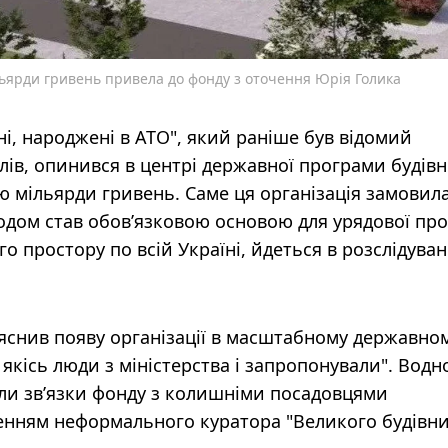
ьярди гривень привела до фонду з оточення Юрія Голика
ні, народжені в АТО", який раніше був відомий
ів, опинився в центрі державної програми будів
ю мільярди гривень. Саме ця організація замовил
годом став обов’язковою основою для урядової пр
о простору по всій Україні, йдеться в розслідуван
яснив появу організації в масштабному державно
якісь люди з міністерства і запропонували". Водн
ли зв’язки фонду з колишніми посадовцями
енням неформального куратора "Великого будівни