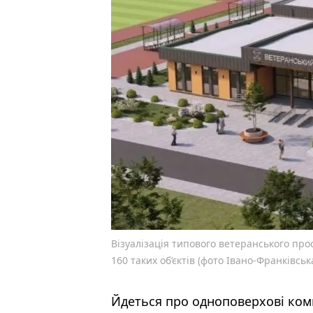
Візуалізація типового ветеранського пр
160 таких об’єктів (фото Івано-Франківськ
Йдеться про одноповерхові ком