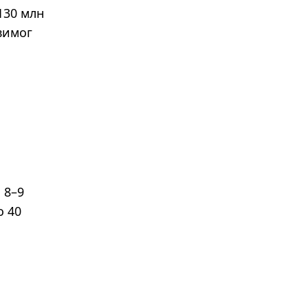
130 млн
 вимог
 8–9
о 40