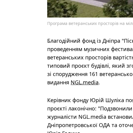
Програма ветеранських просторів на міл
Благодійний фонд із Дніпра "Піс
проведенням музичних фестивал
ветеранських просторів вартіст
типовий проєкт будівлі, який з
зі спорудження 161 ветеранськог
видання
NGL.media
.
Керівник фонду Юрій Шуліка по
проєкті лаконічно: "Подзвонили 
журналісти NGL.media встанови
Дніпропетровської ОДА та оточ