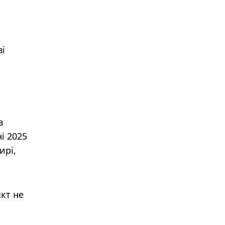
ві
в
і 2025
ирі,
єкт не