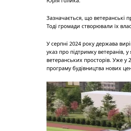
Юрія Голика.
Зазначається, що ветеранські пр
Тоді громади створювали їх вл
У серпні 2024 року держава вир
указ про підтримку ветеранів, 
ветеранських просторів. Уже у 2
програму будівництва нових це