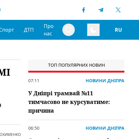
3
Про
Спорт
ДТП
RU
нас
ТОП ПОПУЛЯРНИХ НОВИН
МІ
07:11
НОВИНИ ДНІПРА
У Дніпрі трамвай №11
тимчасово не курсуватиме:
о
причина
06:50
НОВИНИ ДНІПРА
 ЮХИМЕНКО