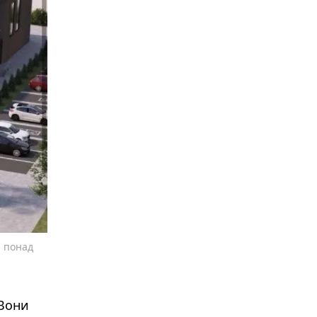
и понад
 Вони