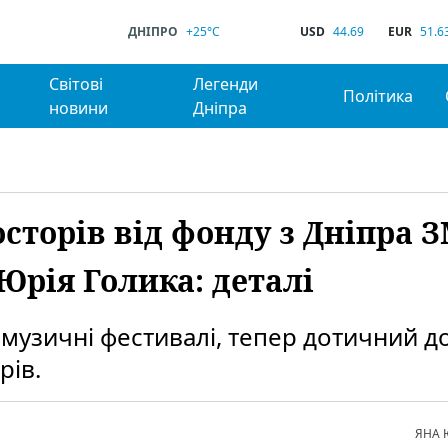
ДНІПРО
+25°C
USD
44.69
EUR
51.6
Світові
Легенди
Політика
новини
Дніпра
сторів від фонду з Дніпра З
Юрія Голика: деталі
 музичні фестивалі, тепер дотичний д
рів.
ЯНА