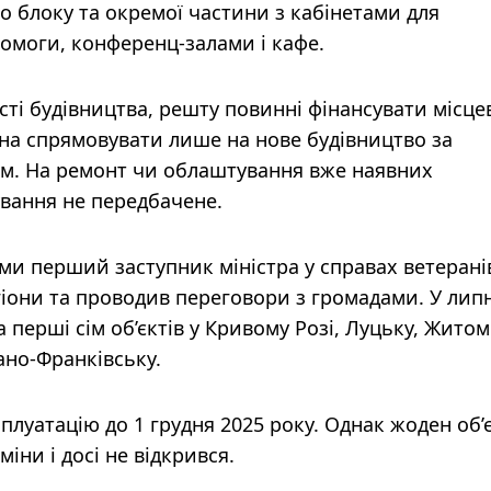
о блоку та окремої частини з кабінетами для
помоги, конференц-залами і кафе.
ті будівництва, решту повинні фінансувати місце
а спрямовувати лише на нове будівництво за
м. На ремонт чи облаштування вже наявних
ування не передбачене.
ми перший заступник міністра у справах ветерані
гіони та проводив переговори з громадами. У липн
а перші сім об’єктів у Кривому Розі, Луцьку, Житом
вано-Франківську.
сплуатацію до 1 грудня 2025 року. Однак жоден об’
іни і досі не відкрився.