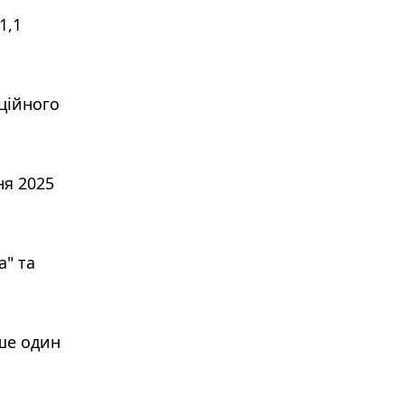
1,1
ційного
ня 2025
а" та
ише один