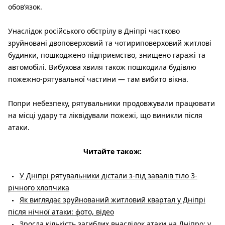
обов’язок.
Унаслідок російського обстрілу в Дніпрі частково
зруйновані двоповерховий та чотириповерховий житлові
будинки, пошкоджено підприємство, знищено гаражі та
автомобілі. Вибухова хвиля також пошкодила будівлю
пожежно-рятувальної частини — там вибито вікна.
Попри небезпеку, рятувальники продовжували працювати
на місці удару та ліквідували пожежі, що виникли після
атаки.
Читайте також:
У Дніпрі рятувальники дістали з-під завалів тіло 3-
річного хлопчика
Як виглядає зруйнований житловий квартал у Дніпрі
після нічної атаки: фото, відео
Зросла кількість загиблих внаслідок атаки на Дніпро: у