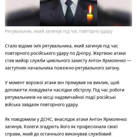
Рятувальник, який загинув під час повторно удару
Стало відоме ім’я рятувальника, який загинув під час
повторного російського удару по Дніпру. Жертвою атаки
став майор служби цивільного захисту Антон Ярмоленко —
заступник начальника пожежно-рятувального загону.
У момент ворожої атаки він прямував на виклик, щоб
допомогти ліквідувати наслідки обстрілу. Під час роботи
рятувальників на місці надзвичайної події російські
війська завдали повторного удару.
Як повідомили у ДСНС, внаслідок атаки Антон Ярмоленко
загинув. Колеги згадують його як професіонала своєї
справи, який до останнього виконував службовий