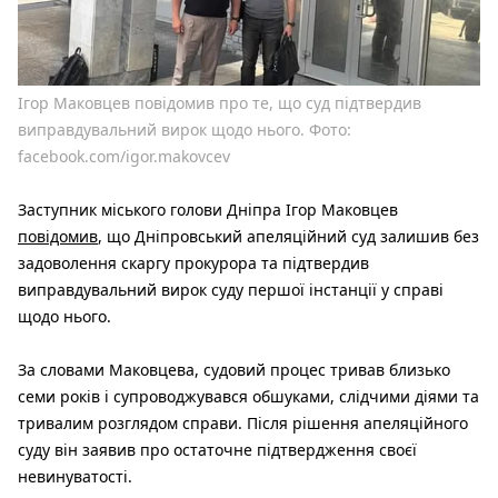
Ігор Маковцев повідомив про те, що суд підтвердив
виправдувальний вирок щодо нього. Фото:
facebook.com/igor.makovcev
Заступник міського голови Дніпра Ігор Маковцев
повідомив
, що Дніпровський апеляційний суд залишив без
задоволення скаргу прокурора та підтвердив
виправдувальний вирок суду першої інстанції у справі
щодо нього.
За словами Маковцева, судовий процес тривав близько
семи років і супроводжувався обшуками, слідчими діями та
тривалим розглядом справи. Після рішення апеляційного
суду він заявив про остаточне підтвердження своєї
невинуватості.