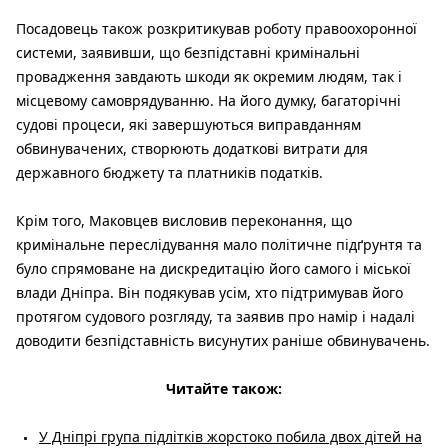
Посадовець також розкритикував роботу правоохоронної
системи, заявивши, що безпідставні кримінальні
провадження завдають шкоди як окремим людям, так і
місцевому самоврядуванню. На його думку, багаторічні
судові процеси, які завершуються виправданням
обвинувачених, створюють додаткові витрати для
державного бюджету та платників податків.
Крім того, Маковцев висловив переконання, що
кримінальне переслідування мало політичне підґрунтя та
було спрямоване на дискредитацію його самого і міської
влади Дніпра. Він подякував усім, хто підтримував його
протягом судового розгляду, та заявив про намір і надалі
доводити безпідставність висунутих раніше обвинувачень.
Читайте також:
У Дніпрі група підлітків жорстоко побила двох дітей на