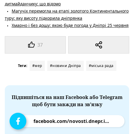
дитмайданчику: що відомо
Магучіх перемогла на етапі золотого Континентального
туру: яку висоту підкорила дніпрянка
Хмарно і без дощу: якою буде погода у Дніпрі 25 червня
37
Теги:
#мер
#новини Дніпра
#міська рада
Підпишіться на наш Facebook або Telegram
щоб бути завжди на зв’язку
facebook.com/novosti.dnepr.info