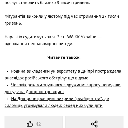
послуг становить близько 3 тисяч гривень.
Фігурантів викрили у лютому під час отримання 27 тисяч
гривень.
Наразі їх судитимуть за ч. 3 ст. 368 КК України —
одержання неправомірної вигоди.
Читайте також:
Родина викладачки університету в Дніпрі постраждала
внаслідок російського обстрілу: що відомо
Чоловік роками знущався з дружини: справу передали
до суду на Дніпропетровщині
На Дніпропетровщині викрили "реабцентри", де
силоміць утримували людей: серед них були діти
42