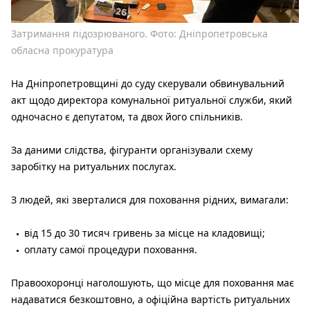
Затримання підозрюваного. Фото: Дніпропетровська
обласна прокуратура
На Дніпропетровщині до суду скерували обвинувальний
акт щодо директора комунальної ритуальної служби, який
одночасно є депутатом, та двох його спільників.
За даними слідства, фігуранти організували схему
заробітку на ритуальних послугах.
З людей, які зверталися для поховання рідних, вимагали:
від 15 до 30 тисяч гривень за місце на кладовищі;
оплату самої процедури поховання.
Правоохоронці наголошують, що місце для поховання має
надаватися безкоштовно, а офіційна вартість ритуальних