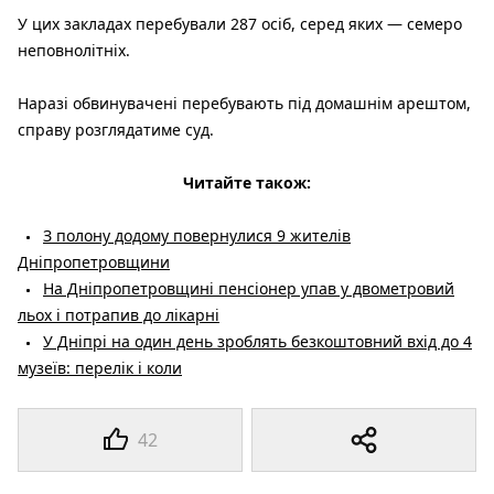
У цих закладах перебували 287 осіб, серед яких — семеро
неповнолітніх.
Наразі обвинувачені перебувають під домашнім арештом,
справу розглядатиме суд.
Читайте також:
З полону додому повернулися 9 жителів
Дніпропетровщини
На Дніпропетровщині пенсіонер упав у двометровий
льох і потрапив до лікарні
У Дніпрі на один день зроблять безкоштовний вхід до 4
музеїв: перелік і коли
42