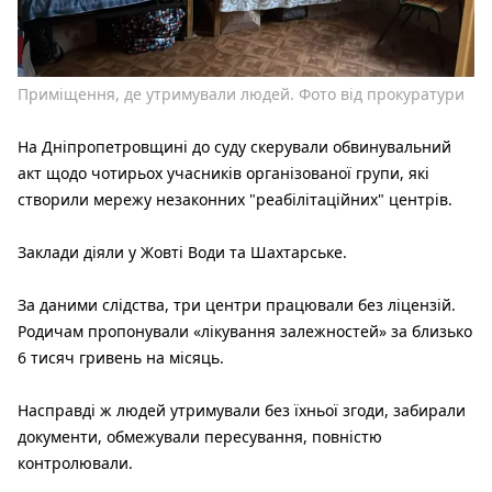
Приміщення, де утримували людей. Фото від прокуратури
На Дніпропетровщині до суду скерували обвинувальний
акт щодо чотирьох учасників організованої групи, які
створили мережу незаконних "реабілітаційних" центрів.
Заклади діяли у Жовті Води та Шахтарське.
За даними слідства, три центри працювали без ліцензій.
Родичам пропонували «лікування залежностей» за близько
6 тисяч гривень на місяць.
Насправді ж людей утримували без їхньої згоди, забирали
документи, обмежували пересування, повністю
контролювали.