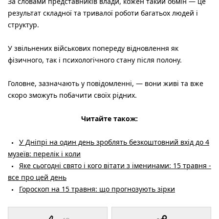
За словами представників влади, кожен такий обмін — це
результат складної та тривалої роботи багатьох людей і
структур.
У звільнених військових попереду відновлення як
фізичного, так і психологічного стану після полону.
Головне, зазначають у повідомленні, — вони живі та вже
скоро зможуть побачити своїх рідних.
Читайте також:
У Дніпрі на один день зроблять безкоштовний вхід до 4
музеїв: перелік і коли
Яке сьогодні свято і кого вітати з іменинами: 15 травня -
все про цей день
Гороскоп на 15 травня: що прогнозують зірки