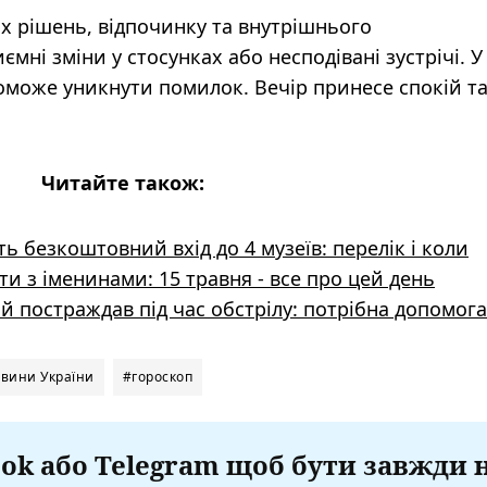
х рішень, відпочинку та внутрішнього
ні зміни у стосунках або несподівані зустрічі. У
оможе уникнути помилок. Вечір принесе спокій т
Читайте також:
ть безкоштовний вхід до 4 музеїв: перелік і коли
ати з іменинами: 15 травня - все про цей день
ий постраждав під час обстрілу: потрібна допомога
вини України
#гороскоп
ok або Telegram щоб бути завжди 