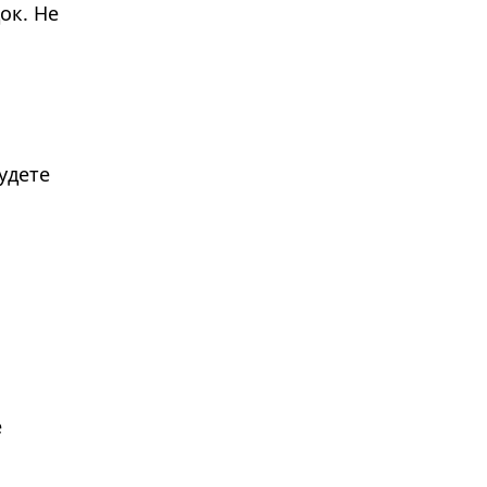
ок. Не
удете
е