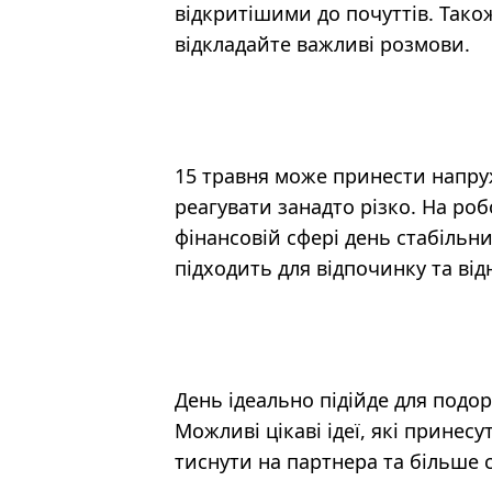
відкритішими до почуттів. Також
відкладайте важливі розмови.
15 травня може принести напруж
реагувати занадто різко. На роб
фінансовій сфері день стабільн
підходить для відпочинку та від
День ідеально підійде для подо
Можливі цікаві ідеї, які принес
тиснути на партнера та більше с