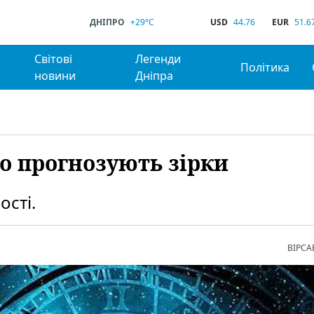
ДНІПРО
+29°C
USD
44.76
EUR
51.6
Світові
Легенди
Політика
новини
Дніпра
що прогнозують зірки
ості.
ВІРСА