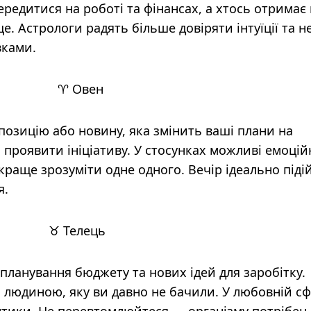
ередитися на роботі та фінансах, а хтось отримає
. Астрологи радять більше довіряти інтуїції та н
вками.
♈ Овен
озицію або новину, яка змінить ваші плани на
 проявити ініціативу. У стосунках можливі емоцій
раще зрозуміти одне одного. Вечір ідеально піді
я.
♉ Телець
планування бюджету та нових ідей для заробітку.
 людиною, яку ви давно не бачили. У любовній сф