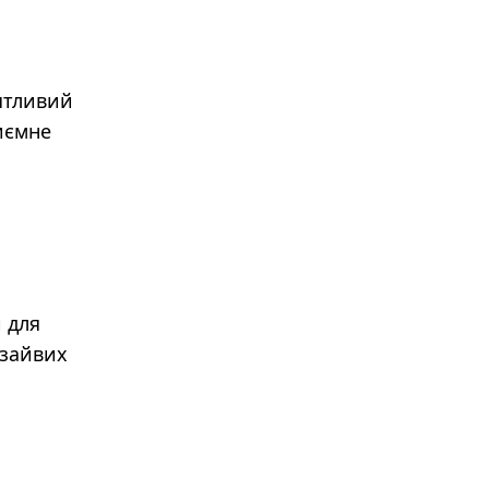
ятливий
иємне
 для
 зайвих