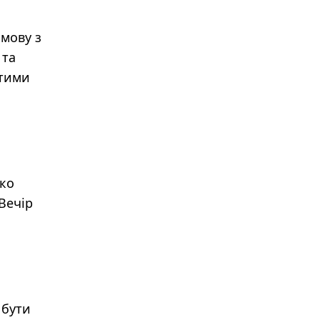
 мову з
 та
стими
дко
Вечір
 бути