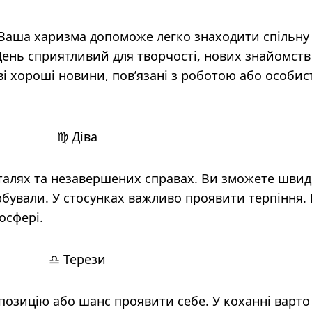
 Ваша харизма допоможе легко знаходити спільну
ень сприятливий для творчості, нових знайомств
і хороші новини, пов’язані з роботою або особи
♍ Діва
еталях та незавершених справах. Ви зможете шви
рбували. У стосунках важливо проявити терпіння. 
осфері.
♎ Терези
озицію або шанс проявити себе. У коханні варто