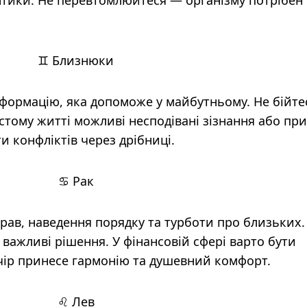
нтики. Не перевтомлюйтеся — організму потрібен
♊ Близнюки
нформацію, яка допоможе у майбутньому. Не бійте
истому житті можливі несподівані зізнання або пр
и конфліктів через дрібниці.
♋ Рак
рав, наведення порядку та турботи про близьких.
важливі рішення. У фінансовій сфері варто бути
ір принесе гармонію та душевний комфорт.
♌ Лев