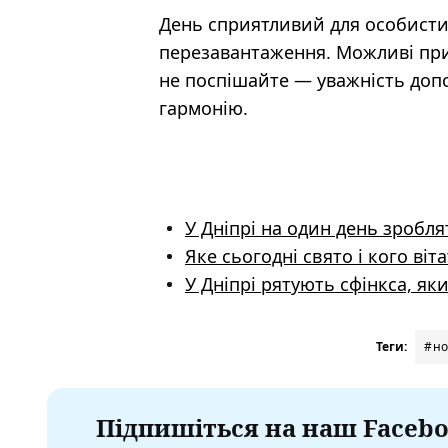
День сприятливий для особисти
перезавантаження. Можливі приєм
не поспішайте — уважність доп
гармонію.
У Дніпрі на один день зробля
Яке сьогодні свято і кого віт
У Дніпрі рятують сфінкса, як
Теги:
#но
Підпишіться на наш Facebo