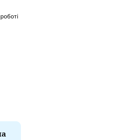
 роботі
а
на