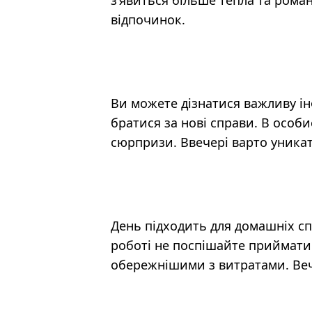
з’явиться більше тепла та рома
відпочинок.
Ви можете дізнатися важливу і
братися за нові справи. В особ
сюрпризи. Ввечері варто уникат
День підходить для домашніх сп
роботі не поспішайте приймати 
обережнішими з витратами. Веч