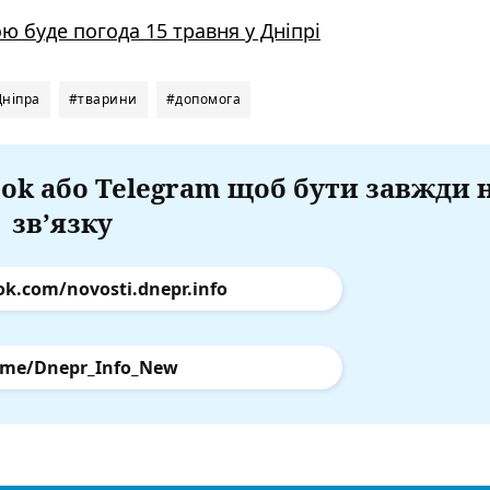
ою буде погода 15 травня у Дніпрі
ніпра
#тварини
#допомога
ok або Telegram щоб бути завжди 
зв’язку
ok.com/novosti.dnepr.info
.me/Dnepr_Info_New