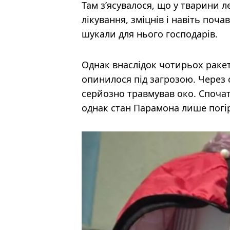
Там з’ясувалося, що у тварини 
лікування, зміцнів і навіть поч
шукали для нього господарів.
Однак внаслідок чотирьох ракет
опинилося під загрозою. Через 
серйозно травмував око. Споча
однак стан Парамона лише погі