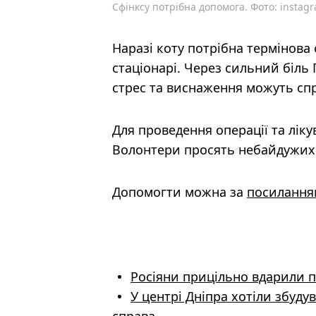
Сфінксу потрібна допомога. Фото: іnsta
Наразі коту потрібна термінова
стаціонарі. Через сильний біль
стрес та виснаження можуть сп
Для проведення операції та лік
Волонтери просять небайдужих
Допомогти можна за
посилання
Росіяни прицільно вдарили 
У центрі Дніпра хотіли збуд