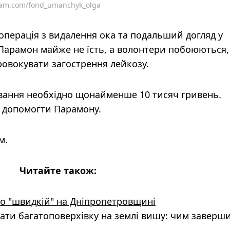
gram.com/fond_umanchyk_olga
 операція з видалення ока та подальший догляд у
 Парамон майже не їсть, а волонтери побоюються
ровокувати загострення лейкозу.
ування необхідно щонайменше 10 тисяч гривень.
 допомогти Парамону.
м
.
Читайте також:
по "швидкій" на Дніпропетровщині
увати багатоповерхівку на землі вишу: чим заверш