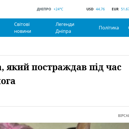
ДНІПРО
+24°C
USD
44.76
EUR
51.6
Світові
Легенди
Політика
новини
Дніпра
а, який постраждав під час
мога
ВІРСА