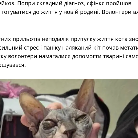
лейкоз. Попри складний діагноз, сфінкс пройшов
ав готуватися до життя у новій родині. Волонтери в
них прильотів неподалік притулку життя кота зн
сильний стрес і паніку наляканий кіт почав метат
тку волонтери намагалися допомогти тварині само
ршувався.