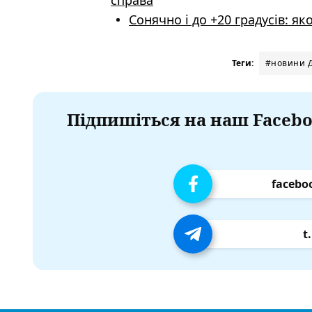
справа
Сонячно і до +20 градусів: як
Теги:
#новини Д
Підпишіться на наш Facebo
facebo
t