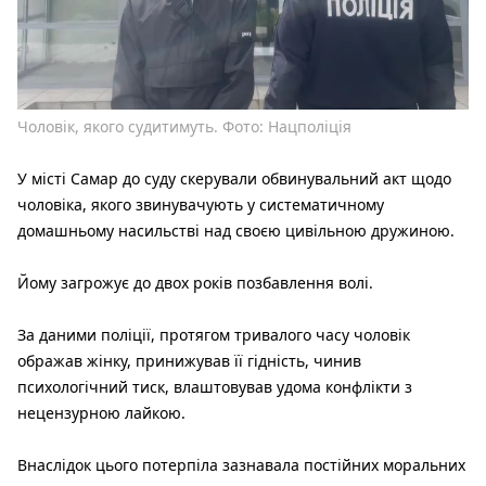
Чоловік, якого судитимуть. Фото: Нацполіція
У місті Самар до суду скерували обвинувальний акт щодо
чоловіка, якого звинувачують у систематичному
домашньому насильстві над своєю цивільною дружиною.
Йому загрожує до двох років позбавлення волі.
За даними поліції, протягом тривалого часу чоловік
ображав жінку, принижував її гідність, чинив
психологічний тиск, влаштовував удома конфлікти з
нецензурною лайкою.
Внаслідок цього потерпіла зазнавала постійних моральних