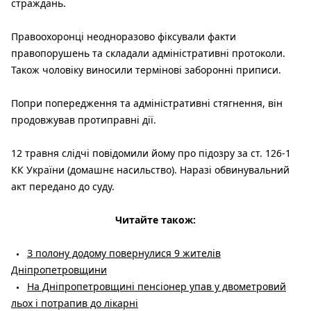
страждань.
Правоохоронці неодноразово фіксували факти
правопорушень та складали адміністративні протоколи.
Також чоловіку виносили термінові заборонні приписи.
Попри попередження та адміністративні стягнення, він
продовжував протиправні дії.
12 травня слідчі повідомили йому про підозру за ст. 126-1
КК України (домашнє насильство). Наразі обвинувальний
акт передано до суду.
Читайте також:
З полону додому повернулися 9 жителів
Дніпропетровщини
На Дніпропетровщині пенсіонер упав у двометровий
льох і потрапив до лікарні