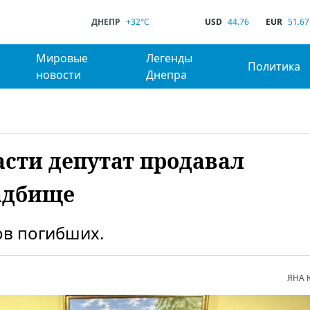
ДНЕПР
+32°C
USD
44.76
EUR
51.67
Мировые
Легенды
Политика
новости
Днепра
асти депутат продавал
адбище
ов погибших.
ЯНА