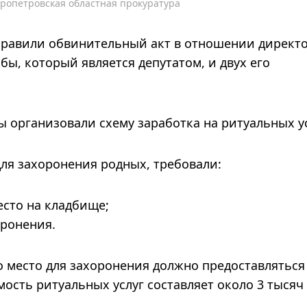
ропетровская областная прокуратура
правили обвинительный акт в отношении директ
ы, который является депутатом, и двух его
ы организовали схему заработка на ритуальных ус
ля захоронения родных, требовали:
место на кладбище;
оронения.
 место для захоронения должно предоставляться
ость ритуальных услуг составляет около 3 тысяч 