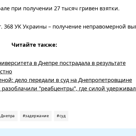
але при получении 27 тысяч гривен взятки.
 ст. 368 УК Украины – получение неправомерной вы
Читайте также:
иверситета в Днепре пострадала в результате
естно
еной: дело передали в суд на Днепропетровщине
 разоблачили "реабцентры", где силой удержива
 Днепра
#задержание
#суд