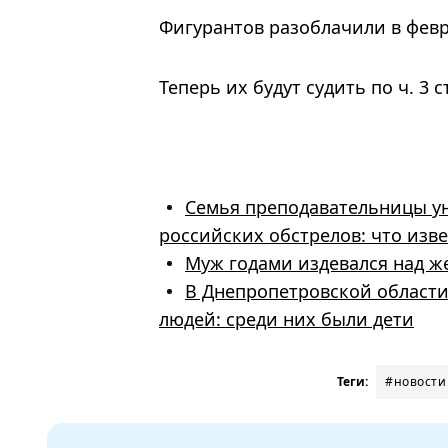
Фигурантов разоблачили в февр
Теперь их будут судить по ч. 3
Семья преподавательницы ун
российских обстрелов: что изв
Муж годами издевался над ж
В Днепропетровской области
людей: среди них были дети
Теги:
#новости