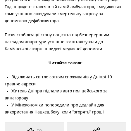
Тоді інцидент стався в тій самій амбулаторії, і медики так
само успішно ліквідували смертельну загрозу за
допомогою дефібрилятора.
Після стабілізації стану пацієнта під безперервним
наглядом апаратури успішно госпіталізували до
Кам’янської лікарні швидкої медичної допомоги.
Читайте також:
Відключать світло сотням споживачів у Дніпрі 19
травня: адреси
Житель Дніпра підпалив авто поліцейського за
винагороду
У Мінекономіки попередили про дедлайн для
використання Нацкешбеку: коли "згорять" гроші
59