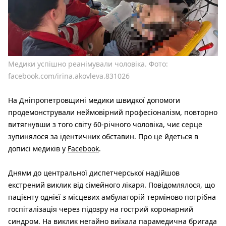
Медики успішно реанімували чоловіка. Фото:
facebook.com/irina.akovleva.831026
На Дніпропетровщині медики швидкої допомоги
продемонстрували неймовірний професіоналізм, повторно
витягнувши з того світу 60-річного чоловіка, чиє серце
зупинялося за ідентичних обставин. Про це йдеться в
дописі медиків у
Facebook
.
Днями до центральної диспетчерської надійшов
екстрений виклик від сімейного лікаря. Повідомлялося, що
пацієнту однієї з місцевих амбулаторій терміново потрібна
госпіталізація через підозру на гострий коронарний
синдром. На виклик негайно виїхала парамедична бригада