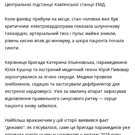
Центральної підстанції Кам’янської станції ЕМД.
Коли фахівці прибули на місце, стан чоловіка вже був
критичним: електрокардіограма показала шлуночкову
тахікардію, артеріальний тиск і пульс майже зникли,
рівень кисню впав до мінімуму, а шкіра пацієнта почала
синіти.
Керівниця бригади Катерина Ульяновська, парамедикиня
Юлія Кушнір та екстрений медичний технік Юрій Пивовар
зорієнтувалися за лічені секунди. Медики провели
знеболення, седацію та застосували дефібрилятор для
екстреної кардіоверсії. Уже за хвилину апарат зафіксував
відновлення правильного синусового ритму — серце
пацієнта знову забилося.
Найбільш вражаючим у цій історії виявився факт
"дежавю": як з'ясувалося, саме ця бригада парамедиків уже
рятувала життя цьому ж чоловікові у лютому 2025 року.