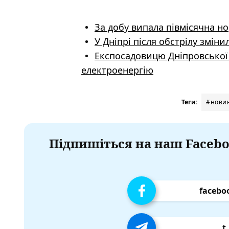
За добу випала півмісячна но
У Дніпрі після обстрілу змі
Експосадовицю Дніпровської 
електроенергію
Теги:
#новин
Підпишіться на наш Facebo
facebo
t