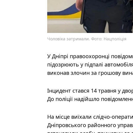
Чоловіка затримали. Фото: Нацполіція
У Дніпрі правоохоронці повідом
підозрюють у підпалі автомобіля
виконав злочин за грошову вина
Інцидент стався 14 травня у дво
До поліції надійшло повідомлен
На місце виїхали слідчо-операт
Дніпровського районного управл