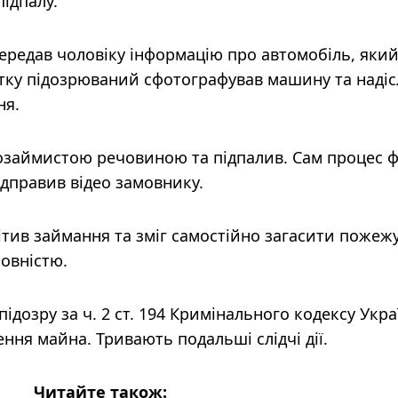
ідпалу.
 передав чоловіку інформацію про автомобіль, яки
тку підозрюваний сфотографував машину та надіс
ня.
козаймистою речовиною та підпалив. Сам процес ф
ідправив відео замовнику.
тив займання та зміг самостійно загасити пожежу
повністю.
підозру за ч. 2 ст. 194 Кримінального кодексу Укр
ня майна. Тривають подальші слідчі дії.
Читайте також: