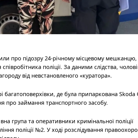
или про підозру 24-річному місцевому мешканцю,
 співробітника поліції. За даними слідства, чолові
городу від невстановленого «куратора».
рі багатоповерхівки, де була припаркована Skoda 
ня про займання транспортного засобу.
ивна група та оперативники кримінальної поліції
іння поліції №2. У ході розслідування правоохоро