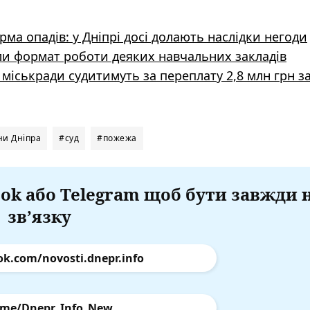
рма опадів: у Дніпрі досі долають наслідки негоди
нили формат роботи деяких навчальних закладів
міськради судитимуть за переплату 2,8 млн грн з
и Дніпра
#суд
#пожежа
ok або Telegram щоб бути завжди 
зв’язку
ok.com/novosti.dnepr.info
.me/Dnepr_Info_New