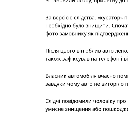
встановили особу, причетну до п
За версією слідства, «куратор»
необхідно було знищити. Споча
фото замовнику як підтверджен
Після цього він облив авто лег
також зафіксував на телефон і в
Власник автомобіля вчасно помі
завдяки чому авто не вигоріло 
Слідчі повідомили чоловіку про 
умисне знищення або пошкоджен