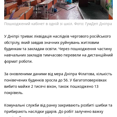
Пошкоджений кабінет в одній зі шкіл. Фото: ГумДеп Дніпра
У Дніпрі триває ліквідація наслідків чергового російського
обстрілу, який завдав значних руйнувань житловим
будинкам та закладам освіти. Через пошкодження частину
навчальних закладів тимчасово перевели на дистанційний
формат роботи.
За оновленими даними від мера Дніпра Філатова, кількість
понівечених будинків зросла до 56. У багатоповерхівках
вибито майже 2 тисячі вікон, також пошкоджено 13
покрівель.
Комунальні служби від ранку закривають розбиті шибки та
прибирають наслідки ударів. До робіт залучено важку