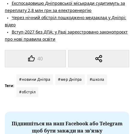
Експосадовицю Дніпровської міськради судитимуть за
переплату 2,8 млн грн за електроенергію
Через нічний обстріл пошкоджено медзаклад у Дніпрі:
відео
Вступ-2027 без ДПА: у Раді зареєстровано законопроєкт
про нові правила освіти
40
#новини Дніпра
#мер Дніпра
#школа
Теги:
#обстріл
Підпишіться на наш Facebook або Telegram
щоб бути завжди на зв’язку