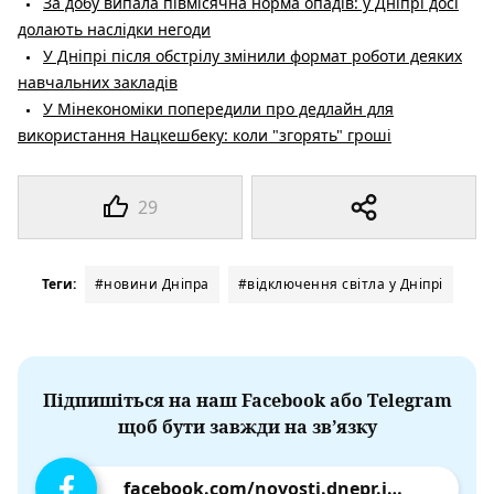
За добу випала півмісячна норма опадів: у Дніпрі досі
долають наслідки негоди
У Дніпрі після обстрілу змінили формат роботи деяких
навчальних закладів
У Мінекономіки попередили про дедлайн для
використання Нацкешбеку: коли "згорять" гроші
29
Теги:
#новини Дніпра
#відключення світла у Дніпрі
Підпишіться на наш Facebook або Telegram
щоб бути завжди на зв’язку
facebook.com/novosti.dnepr.info