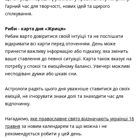
Гарний час для творчості, нових ідей та щирого
спілкування.
Риби - карта дня «Жриця»
Рибам варто довіритися своїй інтуїції та не поспішати
відкривати всі карти перед оточенням. День може
принести важливу інформацію або підказку, яка змінить
ваше ставлення до певної ситуації. Карта також вказує на
потребу у спокої та емоційному балансі. Увечері можливі
несподівані думки або цікаві сни.
Астрологи радять цього дня уважніше ставитися до своїх
емоцій, не ігнорувати знаки долі та знаходити час для
відпочинку.
Нагадаємо,
яке православне свято відзначають українці 16
травня
за новим календарем та що можна і не
рекомендується робити у цей день.