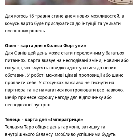
Для когось 16 травня стане днем нових можливостей, а
комусь варто буде прислухатися до інтуїції та уникати
поспішних рішень.
Овен - карта дня «Колесо Фортуни»
Для Овнів цей день може стати переломним у багатьох
питаннях. Карта вказує на несподівані зміни, новини або
ситуації, які змусять швидко адаптуватися до нових
обставин. У роботі можливі цікаві пропозиції або шанс
проявити себе. У стосунках важливо не тиснути на
партнера та не намагатися контролювати все навколо.
Вечір принесе хорошу нагоду для відпочинку або
несподіваної зустрічі.
Телець - карта дня «Імператриця»
Тельцям Таро обіцяє день гармонії, затишку та
внутрішнього балансу. Особливо успішними будуть