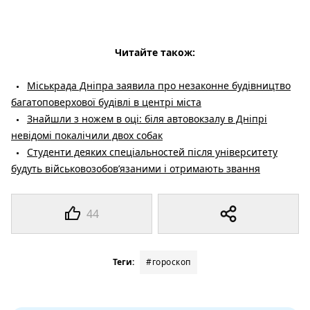
Читайте також:
Міськрада Дніпра заявила про незаконне будівництво
багатоповерхової будівлі в центрі міста
Знайшли з ножем в оці: біля автовокзалу в Дніпрі
невідомі покалічили двох собак
Студенти деяких спеціальностей після університету
будуть військовозобов’язаними і отримають звання
44
Теги:
#гороскоп