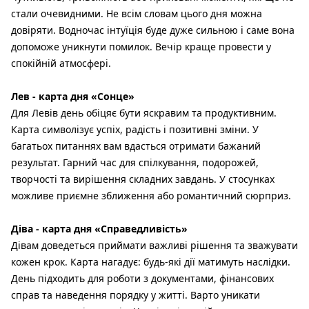
стали очевидними. Не всім словам цього дня можна
довіряти. Водночас інтуїція буде дуже сильною і саме вона
допоможе уникнути помилок. Вечір краще провести у
спокійній атмосфері.
Лев - карта дня «Сонце»
Для Левів день обіцяє бути яскравим та продуктивним.
Карта символізує успіх, радість і позитивні зміни. У
багатьох питаннях вам вдасться отримати бажаний
результат. Гарний час для спілкування, подорожей,
творчості та вирішення складних завдань. У стосунках
можливе приємне зближення або романтичний сюрприз.
Діва - карта дня «Справедливість»
Дівам доведеться приймати важливі рішення та зважувати
кожен крок. Карта нагадує: будь-які дії матимуть наслідки.
День підходить для роботи з документами, фінансових
справ та наведення порядку у житті. Варто уникати