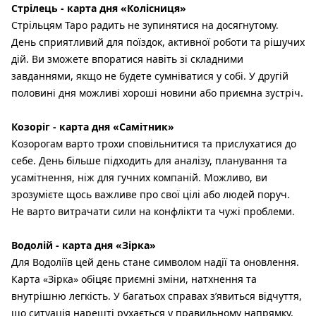
Стрілець - карта дня «Колісниця»
Стрільцям Таро радить не зупинятися на досягнутому.
День сприятливий для поїздок, активної роботи та рішучих
дій. Ви зможете впоратися навіть зі складними
завданнями, якщо не будете сумніватися у собі. У другій
половині дня можливі хороші новини або приємна зустріч.
Козоріг - карта дня «Самітник»
Козорогам варто трохи сповільнитися та прислухатися до
себе. День більше підходить для аналізу, планування та
усамітнення, ніж для гучних компаній. Можливо, ви
зрозумієте щось важливе про свої цілі або людей поруч.
Не варто витрачати сили на конфлікти та чужі проблеми.
Водолій - карта дня «Зірка»
Для Водоліїв цей день стане символом надії та оновлення.
Карта «Зірка» обіцяє приємні зміни, натхнення та
внутрішню легкість. У багатьох справах з’явиться відчуття,
що ситуація нарешті рухається у правильному напрямку.