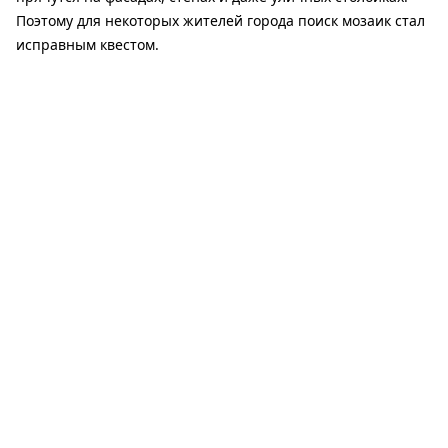
Поэтому для некоторых жителей города поиск мозаик стал
исправным квестом.
Отмечается, что некоторые работы имеют особое
значение и даже посвящены конкретным людям и
историям.
Посмотреть карту мозаик
можно здесь
.
Читайте также:
В Кривом Роге мужчина открыл стрельбу возле
ресторана: есть пострадавший
Днепропетровщина вошла в топ-3 региона Украины по
количеству новых бизнесов
На Днепропетровщине сохранится самый высокий