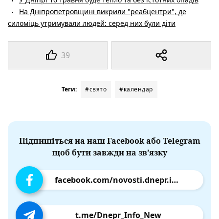
На Дніпропетровщині викрили "реабцентри", де
силоміць утримували людей: серед них були діти
39
Теги:
#свято
#календар
Підпишіться на наш Facebook або Telegram
щоб бути завжди на зв’язку
facebook.com/novosti.dnepr.info
t.me/Dnepr_Info_New