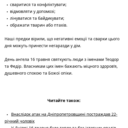
сваритися та конфліктувати;
відмовляти у допомозі;
лінуватися та байдикувати;
ображати тварин або птахів.
Наші предки вірили, що негативні емоції та сварки цього
дня можуть принести негаразди у дім.
День ангела 16 травня святкують люди з іменами Теодор
та Федір. Власникам цих імен бажають міцного здоров’я,
душевного спокою та Божої опіки.
Читайте також:
Внаслідок атак на Дніпропетровщині постраждав 22-
річний чоловік
У Дніпрі 16 травня буде тепло та без істотних опадів