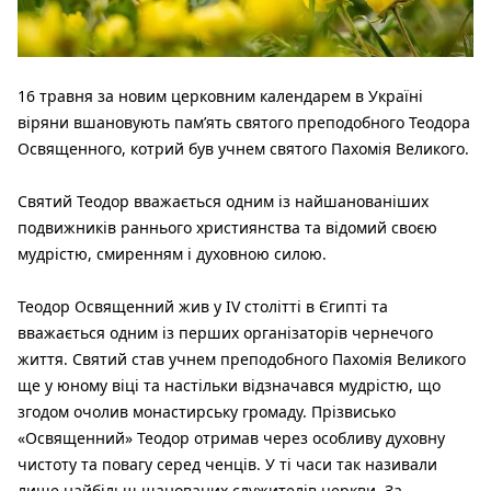
16 травня за новим церковним календарем в Україні
віряни вшановують пам’ять святого преподобного Теодора
Освященного, котрий був учнем святого Пахомія Великого.
Святий Теодор вважається одним із найшанованіших
подвижників раннього християнства та відомий своєю
мудрістю, смиренням і духовною силою.
Теодор Освященний жив у IV столітті в Єгипті та
вважається одним із перших організаторів чернечого
життя. Святий став учнем преподобного Пахомія Великого
ще у юному віці та настільки відзначався мудрістю, що
згодом очолив монастирську громаду. Прізвисько
«Освященний» Теодор отримав через особливу духовну
чистоту та повагу серед ченців. У ті часи так називали
лише найбільш шанованих служителів церкви. За