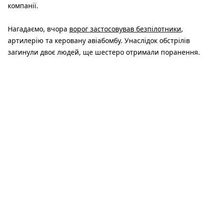
компанії.
Нагадаємо, вчора
ворог застосовував безпілотники
,
артилерію та керовану авіабомбу. Унаслідок обстрілів
загинули двоє людей, ще шестеро отримали поранення.
Читайте також:
Постраждала людина, пошкоджені АЗС та будинки:
рятувальники показали кадри атаки на Дніпропетровщину
У Дніпрі подбали про тварин під час спеки: у парках та
скверах встановили ємності з водою
Гроза насувається на Дніпро: оголошено жовтий рівень
небезпеки