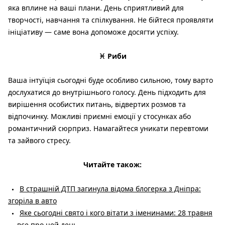
яка вплине на ваші плани. День сприятливий для
творчості, навчання та спілкування. Не бійтеся проявляти
ініціативу — саме вона допоможе досягти успіху.
♓ Риби
Ваша інтуїція сьогодні буде особливо сильною, тому варто
дослухатися до внутрішнього голосу. День підходить для
вирішення особистих питань, відвертих розмов та
відпочинку. Можливі приємні емоції у стосунках або
романтичний сюрприз. Намагайтеся уникати перевтоми
та зайвого стресу.
Читайте також:
В страшній ДТП загинула відома блогерка з Дніпра:
згоріла в авто
Яке сьогодні свято і кого вітати з іменинами: 28 травня
— все про цей день