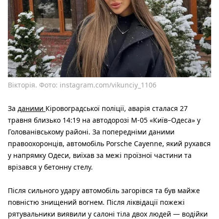
Вікторія. Фото: instagram.com/vikunciy_1106
За
даними
Кіровоградської поліції, аварія сталася 27
травня близько 14:19 на автодорозі М-05 «Київ–Одеса» у
Голованівському районі. За попередніми даними
правоохоронців, автомобіль Porsche Cayenne, який рухався
у напрямку Одеси, виїхав за межі проїзної частини та
врізався у бетонну стелу.
Після сильного удару автомобіль загорівся та був майже
повністю знищений вогнем. Після ліквідації пожежі
рятувальники виявили у салоні тіла двох людей — водійки