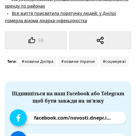
оренду по районах
Все життя присвятила порятунку людей: у Дніпрі
померла відома лікарка-інфекціоністка
59
Теги:
#новини Дніпра
#новини України
#соцмережі
Підпишіться на наш Facebook або Telegram
щоб бути завжди на зв’язку
facebook.com/novosti.dnepr.info