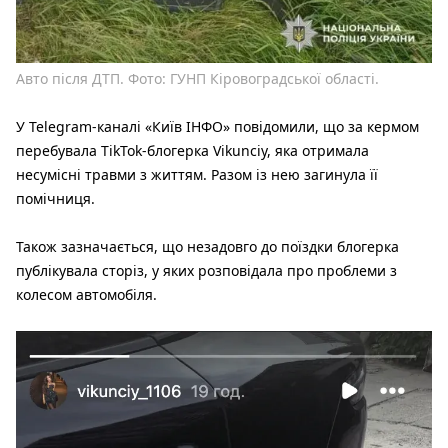
Авто після ДТП. Фото: ГУНП Кіровоградської області.
У Telegram-каналі «Київ ІНФО» повідомили, що за кермом
перебувала TikTok-блогерка Vikunciy, яка отримала
несумісні травми з життям. Разом із нею загинула її
помічниця.
Також зазначається, що незадовго до поїздки блогерка
публікувала сторіз, у яких розповідала про проблеми з
колесом автомобіля.