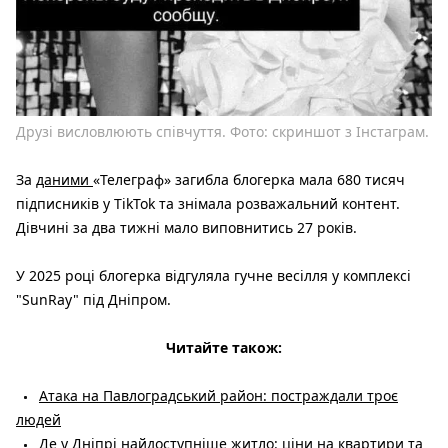
Друзі висловлюють співчуття. Фото: скриншот з Інстаграм.
За
даними
«Телеграф» загибла блогерка мала 680 тисяч
підписників у TikTok та знімала розважальний контент.
Дівчині за два тижні мало виповнитись 27 років.
У 2025 році блогерка відгуляла гучне весілля у комплексі
"SunRay" під Дніпром.
Читайте також:
Атака на Павлоградський район: постраждали троє
людей
Де у Дніпрі найдоступніше житло: ціни на квартири та