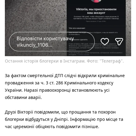
Остання історія блогерки в Інстаграм. Фото: "Телеграф".
За фактом смертельної ДТП слідчі відкрили кримінальне
провадження за ч. 3 ст. 286 Кримінального кодексу
України. Наразі правоохоронці встановлюють усі
обставини аварії.
Друзі Вікторії повідомили, що прощання та похорон
блогерки відбудуться у Дніпрі. Інформацію про місце та
час церемонії обіцяють повідомити пізніше.