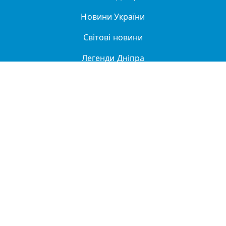
Новини України
Світові новини
Легенди Дніпра
Спорт
Політика
Про нас
Політика конфіденційності
ДТП
Купити в Дніпрі
Реклама та партнерство
Довідник організацій