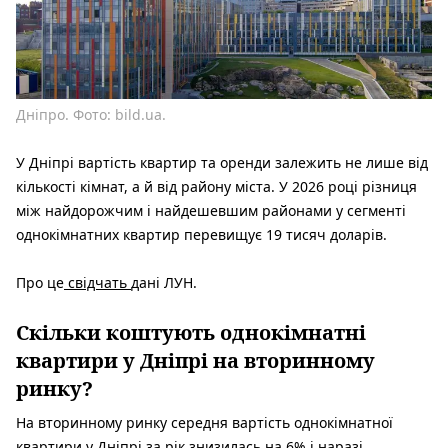
Дніпро. Фото: bild.ua.
У Дніпрі вартість квартир та оренди залежить не лише від
кількості кімнат, а й від району міста. У 2026 році різниця
між найдорожчим і найдешевшим районами у сегменті
однокімнатних квартир перевищує 19 тисяч доларів.
Про це
свідчать
дані ЛУН.
Скільки коштують однокімнатні
квартири у Дніпрі на вторинному
ринку?
На вторинному ринку середня вартість однокімнатної
квартири у Дніпрі за рік знизилась на 6% і наразі